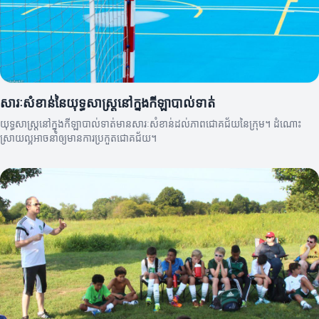
សារៈសំខាន់នៃយុទ្ធសាស្ត្រនៅក្នុងកីឡាបាល់ទាត់
យុទ្ធសាស្ត្រនៅក្នុងកីឡាបាល់ទាត់មានសារៈសំខាន់ដល់ភាពជោគជ័យនៃក្រុម។ ដំណោះ
ស្រាយល្អអាចនាំឲ្យមានការប្រកួតជោគជ័យ។