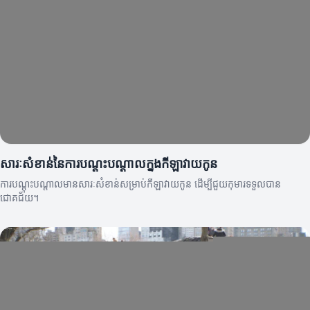
សារៈសំខាន់នៃការបណ្ដុះបណ្ដាលក្នុងកីឡាវាយកូន
ការបណ្ដុះបណ្ដាលមានសារៈសំខាន់សម្រាប់កីឡាវាយកូន ដើម្បីជួយកុមារទទួលបាន
ជោគជ័យ។