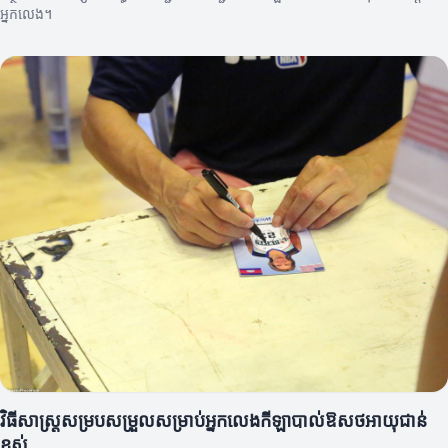
អ្នកលេង។
វិធីសាស្ត្រសម្របសម្រួលសម្រាប់អ្នកលេងកីឡាបាល់ឱសថអាយុជាន់
ខ្ពស់