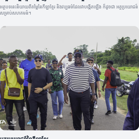
អត្ថបទនេះនិយាយពីតម្លៃនៃកីឡាខ្មែរ និងវប្បធម៌ដែលវាបង្កើតឡើង ក៏ដូចជា អត្ថប្រយោជន៍
សម្រាប់សហគមន៍។