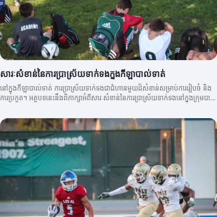
សារៈសំខាន់នៃការប្រាស្រ័យទាក់ទងក្នុងកីឡាបាល់ទាត់
នៅក្នុងកីឡាបាល់ទាត់ ការប្រាស្រ័យទាក់ទងជាជំហានមួយដ៏សំខាន់សម្រាប់ការរៀបចំ និង
ការប្រកួត។ អត្ថបទនេះនឹងពិភាក្សាអំពីសារៈសំខាន់នៃការប្រាស្រ័យទាក់ទងនៅក្នុងក្រុមបាល់
ទាត់។