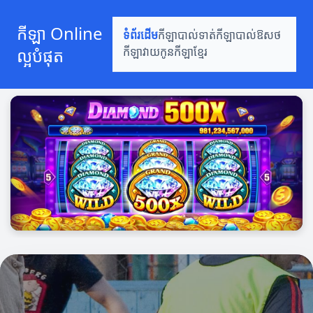
កីឡា Online ល្អបំផុត
កីឡា Online
ទំព័រដើម
កីឡាបាល់ទាត់
កីឡាបាល់ឱសថ
ល្អបំផុត
កីឡាវាយកូន
កីឡាខ្មែរ