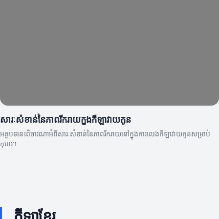
សារៈសំខាន់នៃភាពរីករាយក្នុងកីឡាវាយកូន
អត្ថបទនេះពិចារណាអំពីសារៈសំខាន់នៃភាពរីករាយនៅក្នុងការលេងកីឡាវាយកូនសម្រាប់
កុមារ។
កីឡាខ្មែរ