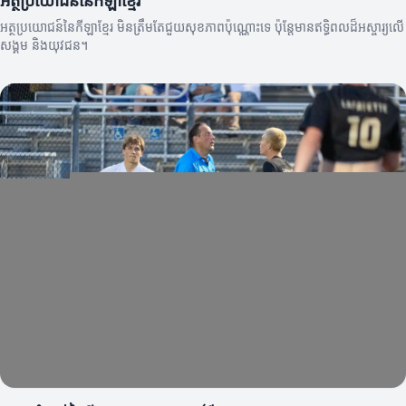
អត្ថប្រយោជន៍នៃកីឡាខ្មែរ
អត្ថប្រយោជន៍នៃកីឡាខ្មែរ មិនត្រឹមតែជួយសុខភាពប៉ុណ្ណោះទេ ប៉ុន្តែមានឥទ្ធិពលដ៏អស្ចារ្យលើ
សង្គម និងយុវជន។