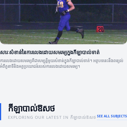
សារៈសំខាន់នៃការលេងដោយសមរម្យក្នុងកីឡាបាល់ទាត់
ការលេងដោយសមរម្យគឺជាសម្បត្តិមួយសំខាន់ក្នុងកីឡាបាល់ទាត់។ អត្ថបទនេះនឹងពន្យល់
អំពីតួនាទីនិងអត្ថប្រយោជន៍របស់ការលេងដោយសមរម្យ។
កីឡាបាល់ឱសថ
SEE ALL SUBJECTS
EXPLORING OUR LATEST IN កីឡាបាល់ឱសថ