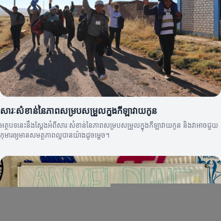
សារៈសំខាន់នៃភាពសម្របសម្រួលក្នុងកីឡាវាយកូន
អត្ថបទនេះនឹងស្ដែងអំពីសារៈសំខាន់នៃភាពសម្របសម្រួលក្នុងកីឡាវាយកូន និងវាអាចជួយ
កុមារឲ្យមានសមត្ថភាពល្អបានយ៉ាងដូចម្តេច។