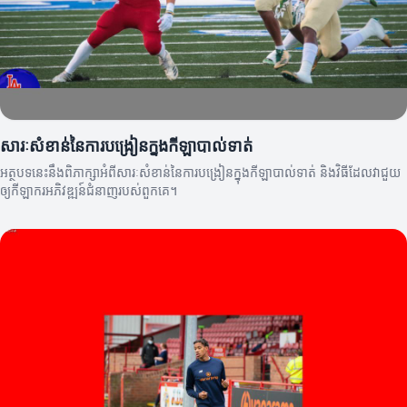
សារៈសំខាន់នៃការបង្រៀនក្នុងកីឡាបាល់ទាត់
អត្ថបទនេះនឹងពិភាក្សាអំពីសារៈសំខាន់នៃការបង្រៀនក្នុងកីឡាបាល់ទាត់ និងវិធីដែលវាជួយ
ឲ្យកីឡាករអភិវឌ្ឍន៍ជំនាញរបស់ពួកគេ។