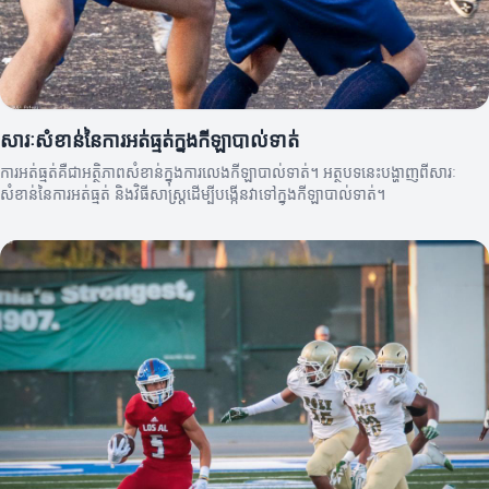
សារៈសំខាន់នៃការអត់ធ្មត់ក្នុងកីឡាបាល់ទាត់
ការអត់ធ្មត់គឺជាអត្ថិភាពសំខាន់ក្នុងការលេងកីឡាបាល់ទាត់។ អត្ថបទនេះបង្ហាញពីសារៈ
សំខាន់នៃការអត់ធ្មត់ និងវិធីសាស្រ្តដើម្បីបង្កើនវាទៅក្នុងកីឡាបាល់ទាត់។