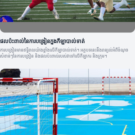
ផលប៉ះពាល់នៃការបង្រៀនក្នុងកីឡាបាល់ទាត់
ការបង្រៀនមានឥទ្ធិពលយ៉ាងខ្លាំងលើកីឡាបាល់ទាត់។ អត្ថបទនេះនឹងពន្យល់អំពីចំណុច
សំខាន់ៗនៃការបង្រៀន និងផលប៉ះពាល់របស់វាទៅលើកីឡាករ និងក្រុម។