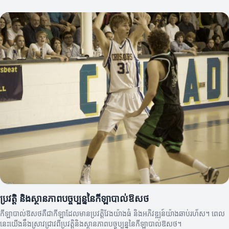
ប្រវត្តិ និងស្ថានភាពបច្ចុប្បន្ននៃកីឡាបាល់ឱសថ
កីឡាបាល់ឱសថគឺជាកីឡាដែលមានប្រវត្តិវែងយ៉ាងធំ និងអភិវឌ្ឍន៍យ៉ាងឆាប់រហ័ស។ ពេល
នេះយើងនឹងស្រាវជ្រាវពីប្រវត្តិនិងស្ថានភាពបច្ចុប្បន្ននៃកីឡាបាល់ឱសថ។