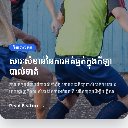
កីឡាបាល់ទាត់
សារៈសំខាន់នៃការអត់ធ្មត់ក្នុងកីឡា
បាល់ទាត់
ការអត់ធ្មត់គឺជាអត្ថិភាពសំខាន់ក្នុងការលេងកីឡាបាល់ទាត់។ អត្ថបទ
នេះបង្ហាញពីសារៈសំខាន់នៃការអត់ធ្មត់ និងវិធីសាស្រ្តដើម្បីបង្កើនវា
ទៅក្នុងកីឡាបាល់ទាត់។
→
Read Feature
កីឡាបាល់ឱសថ
កីឡាវាយកូន
យុទ្ធសាស្ត្រសម្រាប់ភាពជោគជ័យក្នុងកីឡាបាល់ឱសថ
ការយល់ដឹងអំពីការធ្វើការជាក្រុមក្នុងកីឡាវាយកូន