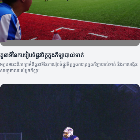
តួនាទីនៃការរៀបចំផ្លូវចិត្តក្នុងកីឡាបាល់ទាត់
អត្ថបទនេះពិភាក្សាអំពីតួនាទីនៃការរៀបចំផ្លូវចិត្តក្នុងការប្រកួតកីឡាបាល់ទាត់ និងការបង្កើន
សមត្ថភាពរបស់អ្នកកីឡា។