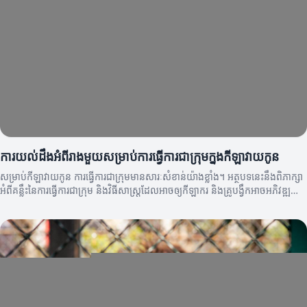
ការយល់ដឹងអំពីរាងមួយសម្រាប់ការធ្វើការជាក្រុមក្នុងកីឡាវាយកូន
សម្រាប់កីឡាវាយកូន ការធ្វើការជាក្រុមមានសារៈសំខាន់យ៉ាងខ្លាំង។ អត្ថបទនេះនឹងពិភាក្សា
អំពីគន្លឹះនៃការធ្វើការជាក្រុម និងវិធីសាស្រ្តដែលអាចឲ្យកីឡាករ និងគ្រូបង្វឹកអាចអភិវឌ្ឍ
បាន។