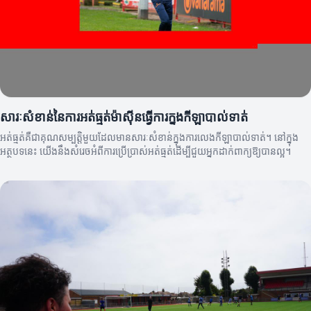
សារៈសំខាន់នៃការអត់ធ្មត់ម៉ាស៊ីនធ្វើការក្នុងកីឡាបាល់ទាត់
អត់ធ្មត់គឺជាគុណសម្បត្តិមួយដែលមានសារៈសំខាន់ក្នុងការលេងកីឡាបាល់ទាត់។ នៅក្នុង
អត្ថបទនេះ យើងនឹងសំរេចអំពីការប្រើប្រាស់អត់ធ្មត់ដើម្បីជួយអ្នកដាក់ពាក្យឱ្យបានល្អ។