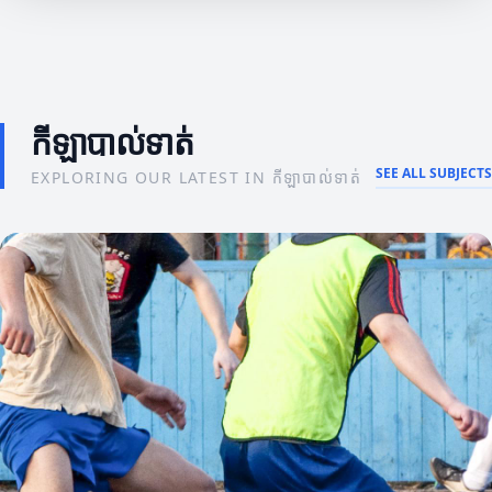
កីឡាបាល់ទាត់
SEE ALL SUBJECTS
EXPLORING OUR LATEST IN កីឡាបាល់ទាត់