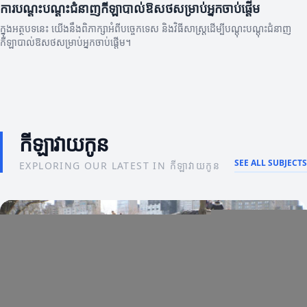
ការបណ្តុះបណ្ដុះជំនាញកីឡាបាល់ឱសថសម្រាប់អ្នកចាប់ផ្តើម
ក្នុងអត្ថបទនេះ យើងនឹងពិភាក្សាអំពីបច្ចេកទេស និងវិធីសាស្ត្រដើម្បីបណ្តុះបណ្ដុះជំនាញ
កីឡាបាល់ឱសថសម្រាប់អ្នកចាប់ផ្តើម។
កីឡាវាយកូន
SEE ALL SUBJECTS
EXPLORING OUR LATEST IN កីឡាវាយកូន