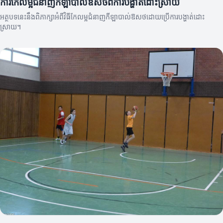
ការកែលម្អជំនាញកីឡាបាល់ឱសថពីការបង្ហាត់ដោះស្រាយ
អត្ថបទនេះនឹងពិភាក្សាអំពីវិធីកែលម្អជំនាញកីឡាបាល់ឱសថដោយប្រើការបង្ហាត់ដោះ
ស្រាយ។