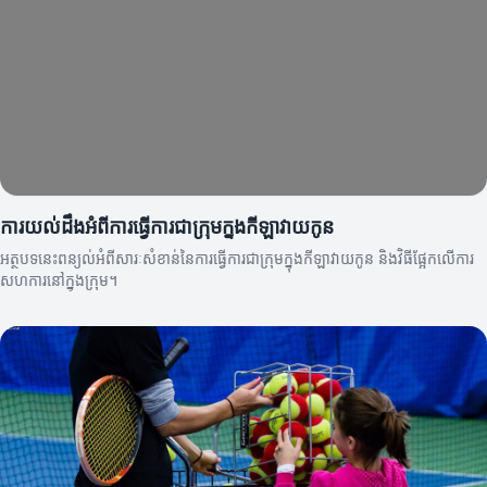
ការយល់ដឹងអំពីការធ្វើការជាក្រុមក្នុងកីឡាវាយកូន
អត្ថបទនេះពន្យល់អំពីសារៈសំខាន់នៃការធ្វើការជាក្រុមក្នុងកីឡាវាយកូន និងវិធីផ្អែកលើការ
សហការនៅក្នុងក្រុម។