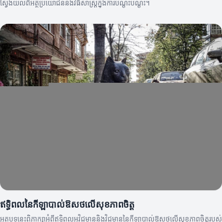
ស្វែងយល់ពីអត្ថប្រយោជន៍និងវិធីសាស្ត្រក្នុងការបណ្តុះបណ្ដុះ។
ឥទ្ធិពលនៃកីឡាបាល់ឱសថលើសុខភាពចិត្ត
អត្ថបទនេះពិភាក្សាអំពីឥទ្ធិពលអវិជ្ជមាននិងវិជ្ជមាននៃកីឡាបាល់ឱសថលើសុខភាពចិត្តរបស់