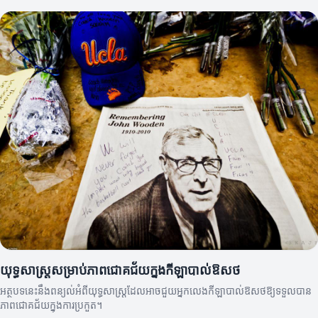
យុទ្ធសាស្ត្រសម្រាប់ភាពជោគជ័យក្នុងកីឡាបាល់ឱសថ
អត្ថបទនេះនឹងពន្យល់អំពីយុទ្ធសាស្ត្រដែលអាចជួយអ្នកលេងកីឡាបាល់ឱសថឱ្យទទួលបាន
ភាពជោគជ័យក្នុងការប្រកួត។