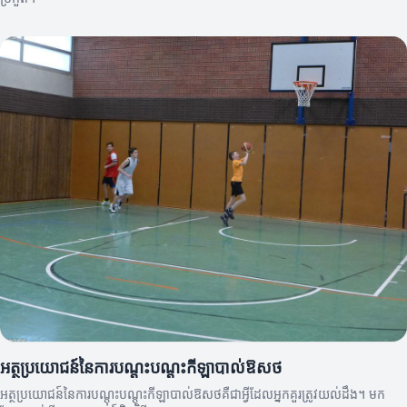
អត្ថប្រយោជន៍នៃការបណ្តុះបណ្ដុះកីឡាបាល់ឱសថ
អត្ថប្រយោជន៍នៃការបណ្តុះបណ្ដុះកីឡាបាល់ឱសថគឺជាអ្វីដែលអ្នកគួរត្រូវយល់ដឹង។ មក