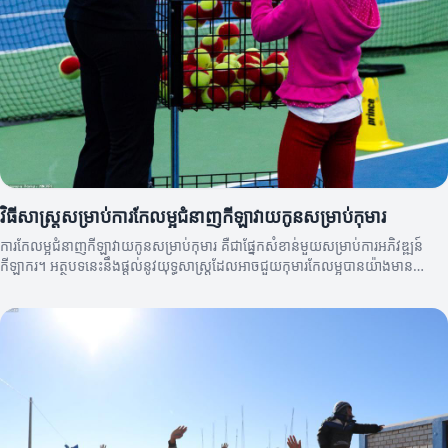
វិធីសាស្ត្រសម្រាប់ការកែលម្អជំនាញកីឡាវាយកូនសម្រាប់កុមារ
ការកែលម្អជំនាញកីឡាវាយកូនសម្រាប់កុមារ គឺជាផ្នែកសំខាន់មួយសម្រាប់ការអភិវឌ្ឍន៍
កីឡាករ។ អត្ថបទនេះនឹងផ្តល់នូវយុទ្ធសាស្ត្រដែលអាចជួយកុមារកែលម្អបានយ៉ាងមាន
ប្រសិទ្ធភាព។