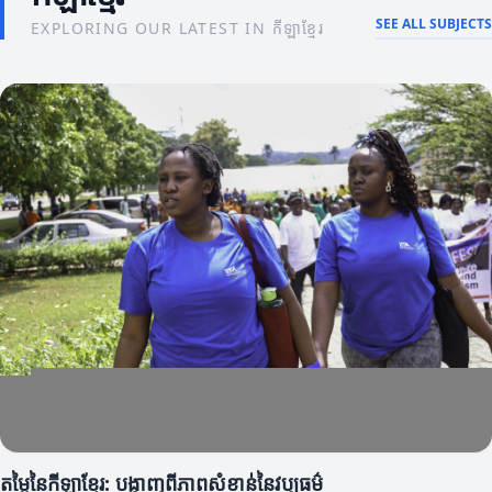
SEE ALL SUBJECTS
EXPLORING OUR LATEST IN កីឡាខ្មែរ
តម្លៃនៃកីឡាខ្មែរ: បង្ហាញពីភាពសំខាន់នៃវប្បធម៌