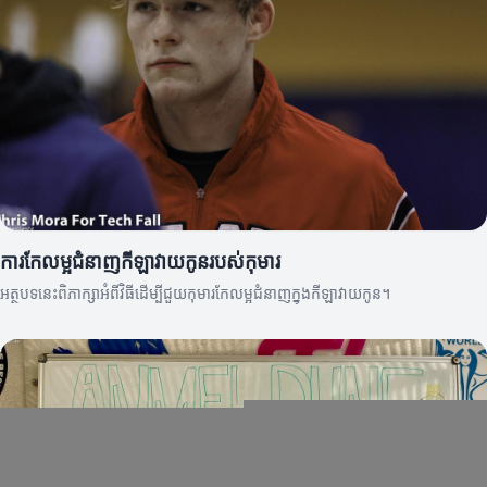
ការកែលម្អជំនាញកីឡាវាយកូនរបស់កុមារ
អត្ថបទនេះពិភាក្សាអំពីវិធីដើម្បីជួយកុមារ​កែលម្អជំនាញក្នុងកីឡាវាយកូន។