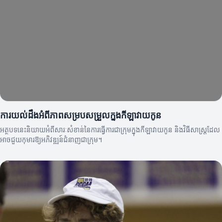
ការយល់ដឹងអំពីភាពសម្របសម្រួលក្នុងកីឡាវាយកូន
អត្ថបទនេះនិយាយអំពីសារៈសំខាន់នៃការធ្វើការជាក្រុមក្នុងកីឡាវាយកូន និងវិធីសាស្ត្រដែល
អាចជួយកុមារឱ្យអភិវឌ្ឍន៍ជំនាញជាក្រុម។