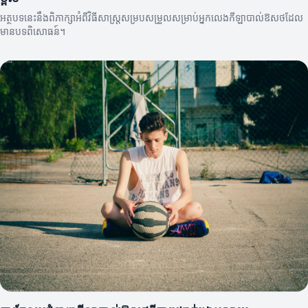
អត្ថបទនេះនឹងពិភាក្សាអំពីវិធីសាស្ត្រសម្របសម្រួលសម្រាប់អ្នកលេងកីឡាបាល់ឱសថដែល
មានបទពិសោធន៍។