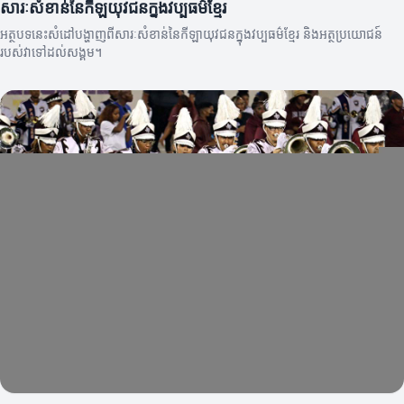
សារៈសំខាន់នៃកីឡ​យុវជនក្នុងវប្បធម៌ខ្មែរ
អត្ថបទនេះសំដៅបង្ហាញពីសារៈសំខាន់នៃកីឡាយុវជនក្នុងវប្បធម៌ខ្មែរ និងអត្ថប្រយោជន៍
របស់វាទៅដល់សង្គម។