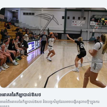
អនាគតនៃកីឡាបាល់ឱសថ
អានអំពីអនាគតនៃកីឡាបាល់ឱសថ និងបច្ចេកវិទ្យាដែលអាចបង្កើតនូវភាពថ្មីៗក្នុងការ
ប្រកួត។