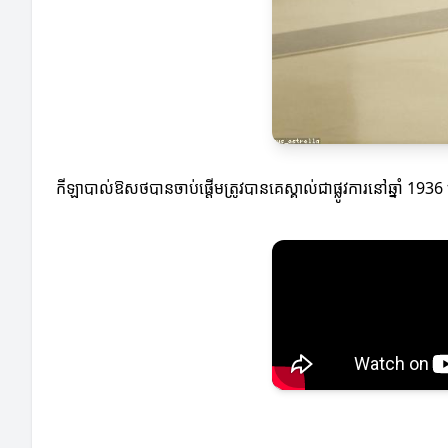
កីឡាបាល់ឱសថបានចាប់ផ្តើមត្រូវបានគេស្គាល់ជាផ្លូវការនៅឆ្នាំ 