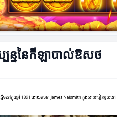
្ចុប្បន្ននៃកីឡាបាល់ឱសថ
ប់ផ្តើមនៅក្នុងឆ្នាំ 1891 ដោយលោក James Naismith ក្នុងសាលារៀនមួយ