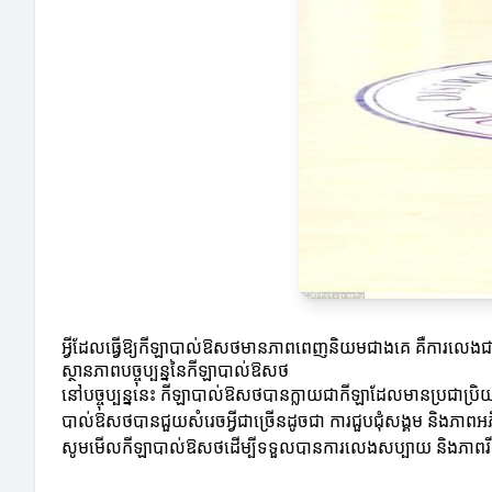
អ្វីដែលធ្វើឱ្យកីឡាបាល់ឱសថមានភាពពេញនិយមជាងគេ គឺការលេងជាក្រុ
ស្ថានភាពបច្ចុប្បន្ននៃកីឡាបាល់ឱសថ
នៅបច្ចុប្បន្ននេះ កីឡាបាល់ឱសថបានក្លាយជាកីឡាដែលមានប្រជាប្រិ
បាល់ឱសថបានជួយសំរេចអ្វីជាច្រើនដូចជា ការជួបជុំសង្គម និងភាពអភ
សូមមើលកីឡាបាល់ឱសថដើម្បីទទួលបានការលេងសប្បាយ និងភាពរីករ