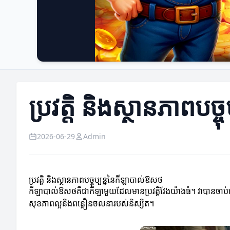
ប្រវត្តិ និងស្ថានភាពបច
2026-06-29
Admin
ប្រវត្តិ និងស្ថានភាពបច្ចុប្បន្ននៃកីឡាបាល់ឱសថ
កីឡាបាល់ឱសថគឺជាកីឡាមួយដែលមានប្រវត្តិវែងយ៉ាងធំ។ វាបានចា
សុខភាពល្អនិងពន្លឿនចលនារបស់និស្សិត។