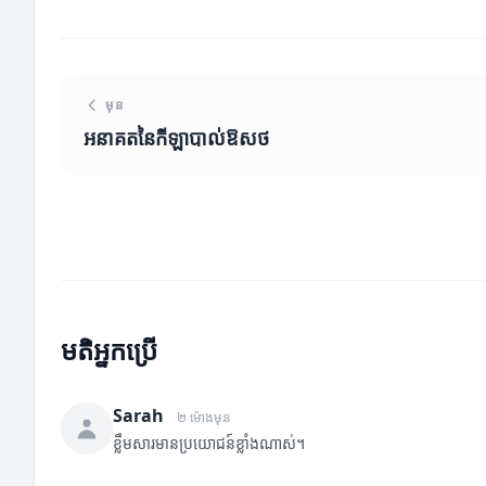
មុន
អនាគតនៃកីឡាបាល់ឱសថ
មតិអ្នកប្រើ
Sarah
២ ម៉ោងមុន
ខ្លឹមសារមានប្រយោជន៍ខ្លាំងណាស់។