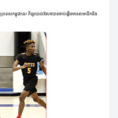
ងប្រទេសកម្ពុជានេះ កីឡាបាល់ឱសថបានចាប់ផ្តើមមានសមាជិកនិង