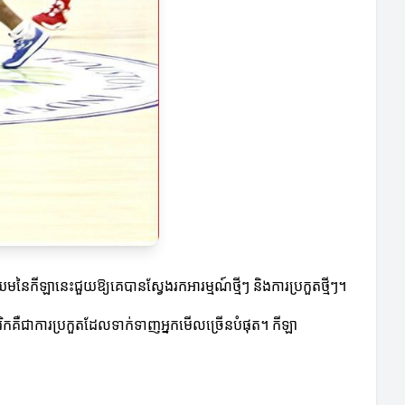
កីឡានេះជួយឱ្យគេបានស្វែងរកអារម្មណ៍ថ្មីៗ និងការប្រកួតថ្មីៗ។
រិកគឺជាការប្រកួតដែលទាក់ទាញអ្នកមើលច្រើនបំផុត។ កីឡា