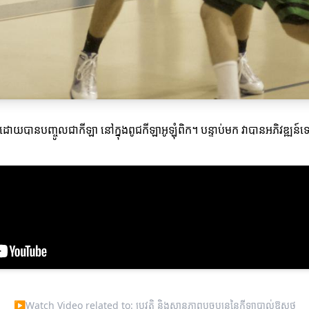
1936 ដោយបានបញ្ចូលជាកីឡា នៅក្នុងពូជកីឡាអូឡុំពិក។ បន្ទាប់មក វាបានអភិ
▶
Watch Video related to: ប្រវត្តិ និងស្ថានភាពបច្ចុប្បន្ននៃកីឡាបាល់ឱសថ