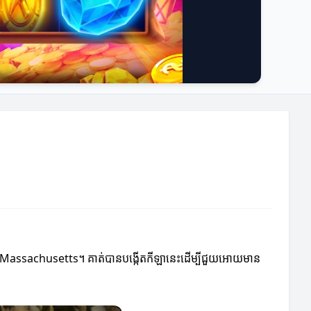
នៅ Massachusetts។ គាត់បានបង្កើតកីឡានេះដើម្បីជួយអោយមាន