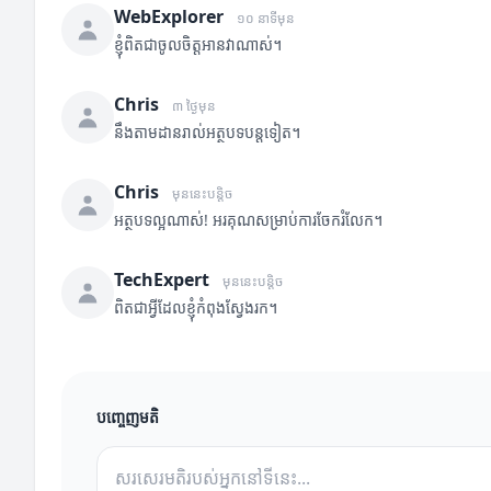
WebExplorer
១០ នាទីមុន
ខ្ញុំពិតជាចូលចិត្តអានវាណាស់។
Chris
៣ ថ្ងៃមុន
នឹងតាមដានរាល់អត្ថបទបន្តទៀត។
Chris
មុននេះបន្តិច
អត្ថបទល្អណាស់! អរគុណសម្រាប់ការចែករំលែក។
TechExpert
មុននេះបន្តិច
ពិតជាអ្វីដែលខ្ញុំកំពុងស្វែងរក។
បញ្ចេញមតិ