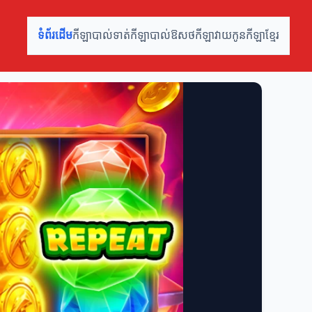
ទំព័រដើម
កីឡាបាល់ទាត់
កីឡាបាល់ឱសថ
កីឡាវាយកូន
កីឡាខ្មែរ