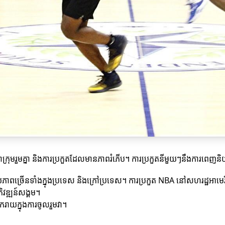
មរួមគ្នា និងការប្រកួតដែលមានភាពរំភើប។ ការប្រកួតនីមួយៗនឹងការពេញនិយមនៃ
យភាពច្រើនទាំងក្នុងប្រទេស និងក្រៅប្រទេស។ ការប្រកួត NBA នៅសហរដ្ឋអាមេ
ិវឌ្ឍន៍សង្គម។
ាយក្នុងការចូលរួមវា។