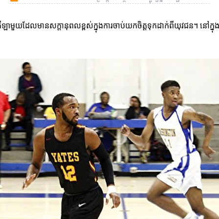
មួយដែលមានសក្តានុពលខ្ពស់ក្នុងការចាប់យកចិត្តទុកដាក់ពីយុវជន។ នៅក្នុ