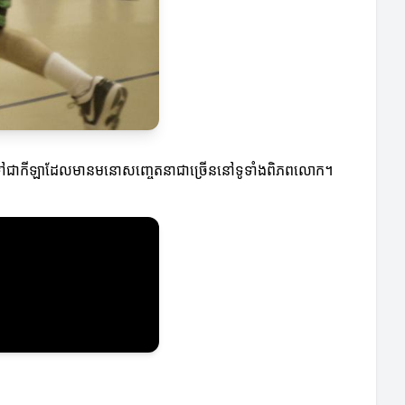
វឌ្ឍន៍ទៅជាកីឡាដែលមានមនោសញ្ចេតនាជាច្រើននៅទូទាំងពិភពលោក។