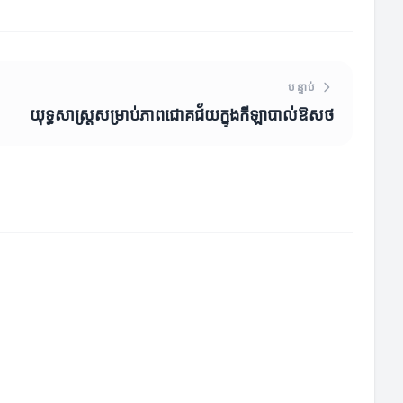
បន្ទាប់
យុទ្ធសាស្ត្រសម្រាប់ភាពជោគជ័យក្នុងកីឡាបាល់ឱសថ