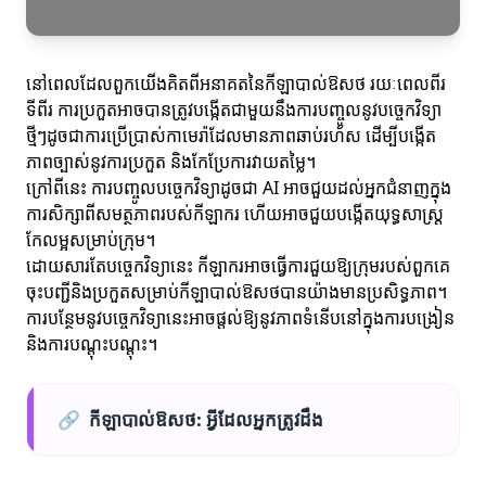
នៅពេលដែលពួកយើងគិតពីអនាគតនៃកីឡាបាល់ឱសថ រយៈពេលពីរ
ទីពីរ ការប្រកួតអាចបានត្រូវបង្កើតជាមួយនឹងការបញ្ចូលនូវបច្ចេកវិទ្យា
ថ្មីៗដូចជាការប្រើប្រាស់កាមេរ៉ាដែលមានភាពឆាប់រហ័ស ដើម្បីបង្កើត
ភាពច្បាស់នូវការប្រកួត និងកែប្រែការវាយតម្លៃ។
ក្រៅពីនេះ ការបញ្ចូលបច្ចេកវិទ្យាដូចជា AI អាចជួយដល់អ្នកជំនាញក្នុង
ការសិក្សាពីសមត្ថភាពរបស់កីឡាករ ហើយអាចជួយបង្កើតយុទ្ធសាស្ត្រ
កែលម្អសម្រាប់ក្រុម។
ដោយសារតែបច្ចេកវិទ្យានេះ កីឡាករ​អាចធ្វើការជួយឱ្យក្រុមរបស់ពួកគេ
ចុះបញ្ជីនិងប្រកួតសម្រាប់កីឡាបាល់ឱសថបានយ៉ាងមានប្រសិទ្ធភាព។
ការបន្ថែមនូវបច្ចេកវិទ្យានេះអាចផ្តល់ឱ្យនូវភាពទំនើបនៅក្នុងការបង្រៀន
និងការបណ្តុះបណ្ដុះ។
🔗
កីឡាបាល់ឱសថ: អ្វីដែលអ្នកត្រូវដឹង