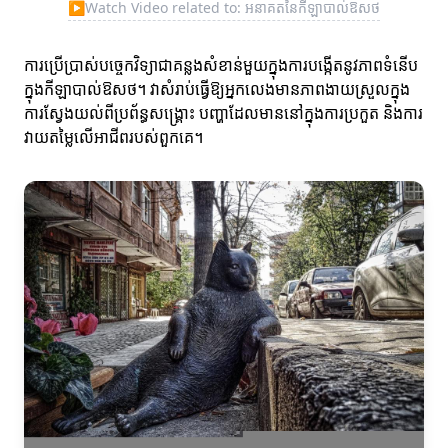
▶
Watch Video related to: អនាគតនៃកីឡាបាល់ឱសថ
ការប្រើប្រាស់បច្ចេកវិទ្យាជាគន្លងសំខាន់មួយក្នុងការបង្កើតនូវភាពទំនើប
ក្នុងកីឡាបាល់ឱសថ។ វាសំរាប់ធ្វើឱ្យអ្នកលេងមានភាពងាយស្រួលក្នុង
ការស្វែងយល់ពីប្រព័ន្ធសង្គ្រោះ បញ្ហាដែលមាននៅក្នុងការប្រកួត និងការ
វាយតម្លៃលើអាជីពរបស់ពួកគេ។