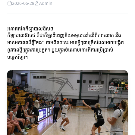
2026-06-28
Admin
អនាគតនៃកីឡាបាល់ឱសថ
កីឡាបាល់ឱសថ គឺជាកីឡាដ៏ពេញនិយមមួយនៅលើពិភពលោក នឹង
មានអនាគតដ៏ភ្លឺចែង។ តាមពិតឯនេះ មានអ្វីៗជាច្រើនដែលអាចបង្កើត
នូវភាពថ្មីៗក្នុងការប្រកួត។ មួយក្នុងចំណោមនោះគឺការប្រើប្រាស់
បច្ចេកវិទ្យា។