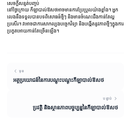
សេចក្ដីសន្មត់បញ្ចប់
នៅថ្ងៃក្រោយ កីឡាបាល់ឱសថអាចមានការប្រែប្រួលយ៉ាងខ្លាំង។ អ្នក
លេងនឹងទទួលបានបទពិសោធន៍ថ្មីៗ និងមានចំណេះដឹងកាន់តែល្អ
ប្រសើរ។ វាអាចជាការសាកល្បងបច្ចេកវិទ្យា និងបង្កើតនូវភាពថ្មីៗក្នុងការ
ប្រកួតអោយកាន់តែច្រើនឡើង។
មុន
អត្ថប្រយោជន៍នៃការបណ្តុះបណ្ដុះកីឡាបាល់ឱសថ
បន្ទាប់
ប្រវត្តិ និងស្ថានភាពបច្ចុប្បន្ននៃកីឡាបាល់ឱសថ