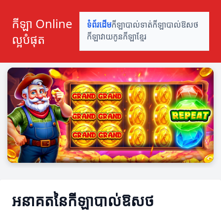
កីឡា Online
ទំព័រដើម
កីឡាបាល់ទាត់
កីឡាបាល់ឱសថ
ល្អបំផុត
កីឡាវាយកូន
កីឡាខ្មែរ
អនាគតនៃកីឡាបាល់ឱសថ