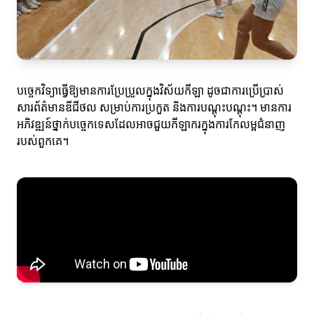
បច្ចេកវិទ្យាធ្វើឱ្យមានការប្រែប្រួលក្នុងវិស័យកីឡា ដូចជាការប្រើប្រាស់
សារព័ត៌មានឌីជីថល សម្រាប់ការប្រកួត និងការបណ្តុះបណ្ដុះ។ មានការ
អភិវឌ្ឍន៍ថ្នាក់បច្ចេកទេសដែលអាចជួយកីឡាករក្នុងការកែលម្អជំនាញ
របស់ពួកគេ។