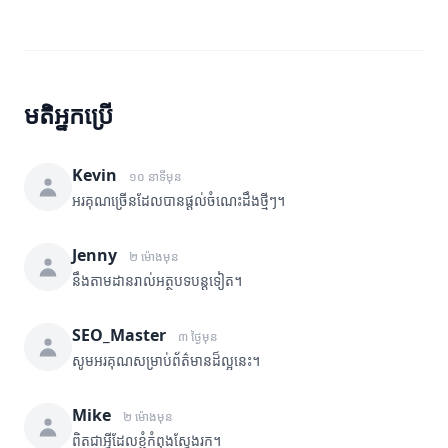
មតិអ្នកប្រើ
Kevin
១០ នាទីមុន
អរគុណច្រើនដែលបានផ្តល់ចំណេះដឹងថ្មីៗ។
Jenny
២ ម៉ោងមុន
នឹងតាមដានរាល់អត្ថបទបន្តទៀត។
SEO_Master
៣ ថ្ងៃមុន
សូមអរគុណសម្រាប់ព័ត៌មានដ៏ល្អនេះ។
Mike
២ ម៉ោងមុន
ពិតជាអ្វីដែលខ្ញុំកំពុងស្វែងរក។