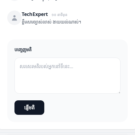
TechExpert
១០ នាទីមុន
ខ្លឹមសារច្បាស់លាស់ ងាយយល់ណាស់។
បញ្ចេញមតិ
ផ្ញើមតិ