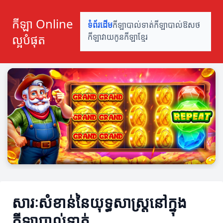
កីឡា Online
ទំព័រដើម
កីឡាបាល់ទាត់
កីឡាបាល់ឱសថ
ល្អបំផុត
កីឡាវាយកូន
កីឡាខ្មែរ
សារៈសំខាន់នៃយុទ្ធសាស្ត្រនៅក្នុង
កីឡាបាល់ទាត់