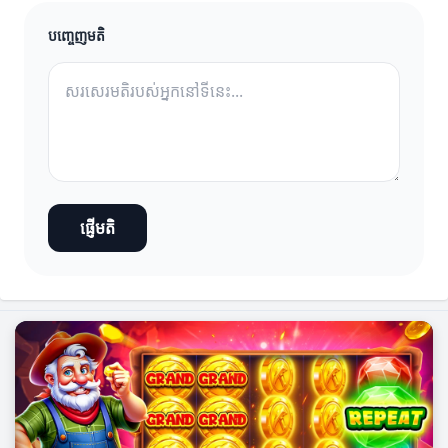
បញ្ចេញមតិ
ផ្ញើមតិ