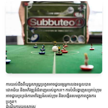
ការយល់ដឹងពីយុទ្ធសាស្ត្រប្រកួតអាចជួយឲ្យអ្នកលេងទទួលបាន
ជោគជ័យ និងអភិវឌ្ឍន៍ជំនាញរបស់ពួកគេ។ ការបំរេីបង្ហាញសម្រាប់ក្រុម
អាចជួយទ្រទ្រង់ការអភិវឌ្ឍន៍របស់ក្រុម និងបង្កើនសមត្ថភាពក្នុងការ
ប្រកួត។
ដំណើរការយុទ្ធសាស្ត្រ