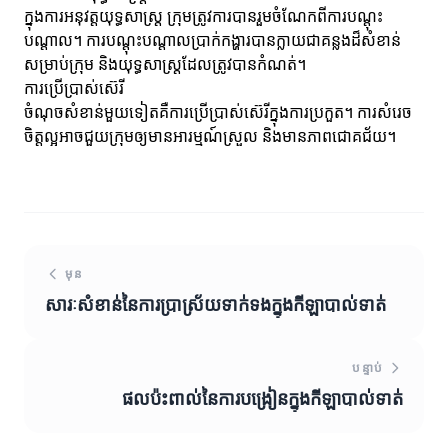
ក្នុងការអនុវត្តយុទ្ធសាស្ត្រ ក្រុមត្រូវការបានរួមចំណែកពីការបណ្តុះ
បណ្តាល។ ការបណ្តុះបណ្តាលប្រាក់កង្ហារបានក្លាយជាគន្លងដ៏សំខាន់
សម្រាប់ក្រុម និងយុទ្ធសាស្ត្រដែលត្រូវបានកំណត់។
ការប្រើប្រាស់ស៊េរី
ចំណុចសំខាន់មួយទៀតគឺការប្រើប្រាស់ស៊េរីក្នុងការប្រកួត។ ការសំរេច
ចិត្តល្អអាចជួយក្រុមឲ្យមានអារម្មណ៍ស្រួល និងមានភាពជោគជ័យ។
មុន
សារៈសំខាន់នៃការប្រាស្រ័យទាក់ទងក្នុងកីឡាបាល់ទាត់
បន្ទាប់
ផលប៉ះពាល់នៃការបង្រៀនក្នុងកីឡាបាល់ទាត់