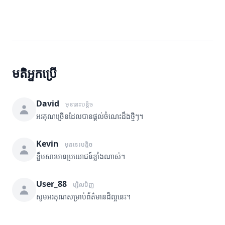
មតិអ្នកប្រើ
David
មុននេះបន្តិច
អរគុណច្រើនដែលបានផ្តល់ចំណេះដឹងថ្មីៗ។
Kevin
មុននេះបន្តិច
ខ្លឹមសារមានប្រយោជន៍ខ្លាំងណាស់។
User_88
ម្សិលមិញ
សូមអរគុណសម្រាប់ព័ត៌មានដ៏ល្អនេះ។