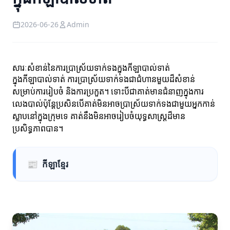
2026-06-26
Admin
សារៈសំខាន់នៃការប្រាស្រ័យទាក់ទងក្នុងកីឡាបាល់ទាត់
ក្នុងកីឡាបាល់ទាត់ ការប្រាស្រ័យទាក់ទងជាជំហានមួយដ៏សំខាន់
សម្រាប់ការរៀបចំ និងការប្រកួត។ ទោះបីជាគាត់មានជំនាញក្នុងការ
លេងបាល់ប៉ុន្តែប្រសិនបើគាត់មិនអាចប្រាស្រ័យទាក់ទងជាមួយអ្នកកាន់
ស្លាបនៅក្នុងក្រុមទេ គាត់នឹងមិនអាចរៀបចំយុទ្ធសាស្រ្តដ៏មាន
ប្រសិទ្ធភាពបាន។
📰
កីឡាខ្មែរ