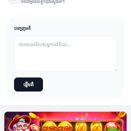
ពិតជាអ្វីដែលខ្ញុំកំពុងស្វែងរក។
បញ្ចេញមតិ
ផ្ញើមតិ