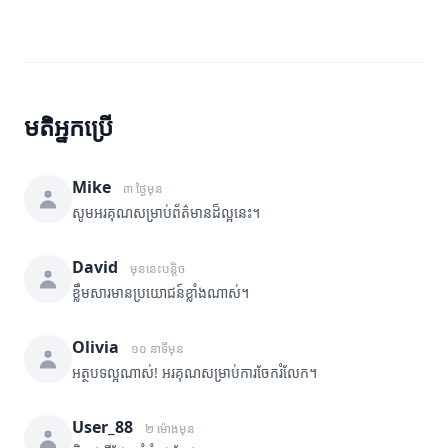
មតិអ្នកប្រើ
Mike
៣ ថ្ងៃមុន
សូមអរគុណសម្រាប់ព័ត៌មានដ៏ល្អនេះ។
David
មុននេះបន្តិច
ខ្លឹមសារមានប្រយោជន៍ខ្លាំងណាស់។
Olivia
១០ នាទីមុន
អត្ថបទល្អណាស់! អរគុណសម្រាប់ការចែករំលែក។
User_88
២ ម៉ោងមុន