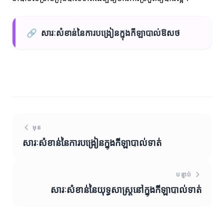
🔗
សារៈសំខាន់នៃការបង្រៀនក្នុងកីឡាបាល់ឱសថ
មុន
សារៈសំខាន់នៃការបង្រៀនក្នុងកីឡាបាល់ទាត់
បន្ទាប់
សារៈសំខាន់នៃយុទ្ធសាស្ត្រនៅក្នុងកីឡាបាល់ទាត់