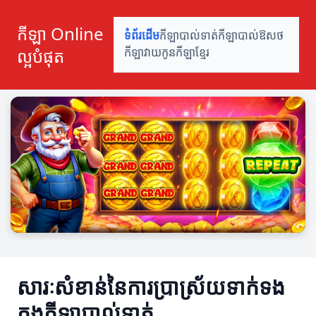
កីឡា Online
ទំព័រដើម
កីឡាបាល់ទាត់
កីឡាបាល់ឱសថ
ល្អបំផុត
កីឡាវាយកូន
កីឡាខ្មែរ
សារៈសំខាន់នៃការប្រាស្រ័យទាក់ទង
ក្នុងកីឡាបាល់ទាត់