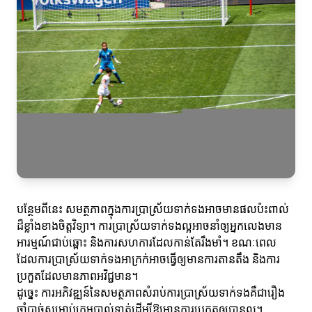
បន្ថែមពីនេះ សមត្ថភាពក្នុងការប្រាស្រ័យទាក់ទងអាចមានផលប៉ះពាល់
ដ៏ខ្លាំងខាងចិត្តវិទ្យា។ ការប្រាស្រ័យទាក់ទងល្អអាចនាំឲ្យអ្នកលេងមាន
អារម្មណ៍ជាប់ឆ្ពោះ និងការសហការដែលកាន់តែរឹងមាំ។ ខណៈពេល
ដែលការប្រាស្រ័យទាក់ទងអាក្រក់អាចធ្វើឲ្យមានការតានតឹង និងការ
ប្រកួតដែលមានភាពអវិជ្ជមាន។
ដូច្នេះ ការអភិវឌ្ឍន៍នៃសមត្ថភាពសំរាប់ការប្រាស្រ័យទាក់ទងគឺជារឿង
ចាំបាច់សម្រាប់ក្រុមបាល់ទាត់ដើម្បីឱ្យមានការប្រកួតឲ្យបានល្អ។