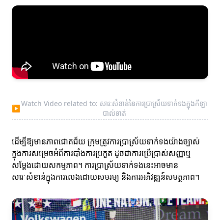
Watch Video related to: សារៈសំខាន់នៃការប្រាស្រ័យទាក់ទងក្នុងកីឡា
▶
បាល់ទាត់
ដើម្បីឱ្យមានភាពជោគជ័យ ក្រុមត្រូវការប្រាស្រ័យទាក់ទងយ៉ាងច្បាស់
ក្នុងការសម្រេចអំពីការបាំងការប្រកួត ដូចជាការប្រើប្រាស់សញ្ញាឬ
សម្តែងដោយសកម្មភាព។ ការប្រាស្រ័យទាក់ទងនេះអាចមាន
សារៈសំខាន់ក្នុងការលេងដោយសមរម្យ និងការអភិវឌ្ឍន៍សមត្ថភាព។