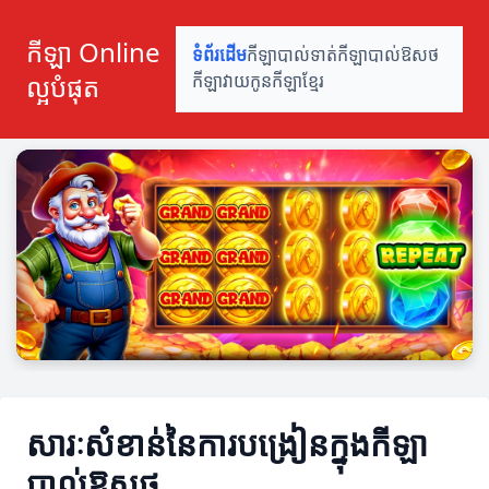
កីឡា Online
ទំព័រដើម
កីឡាបាល់ទាត់
កីឡាបាល់ឱសថ
ល្អបំផុត
កីឡាវាយកូន
កីឡាខ្មែរ
សារៈសំខាន់នៃការបង្រៀនក្នុងកីឡា
បាល់ឱសថ