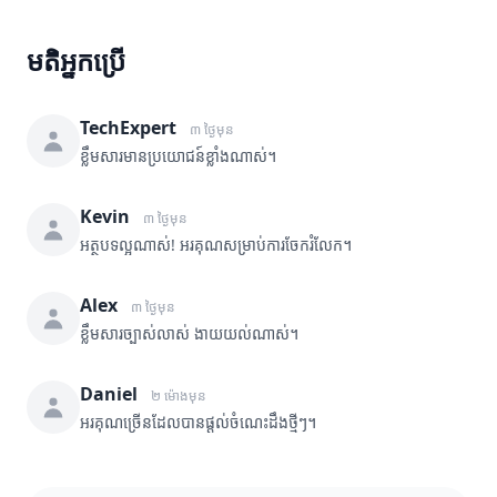
មតិអ្នកប្រើ
TechExpert
៣ ថ្ងៃមុន
ខ្លឹមសារមានប្រយោជន៍ខ្លាំងណាស់។
Kevin
៣ ថ្ងៃមុន
អត្ថបទល្អណាស់! អរគុណសម្រាប់ការចែករំលែក។
Alex
៣ ថ្ងៃមុន
ខ្លឹមសារច្បាស់លាស់ ងាយយល់ណាស់។
Daniel
២ ម៉ោងមុន
អរគុណច្រើនដែលបានផ្តល់ចំណេះដឹងថ្មីៗ។