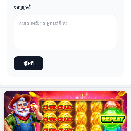
បញ្ចេញមតិ
ផ្ញើមតិ