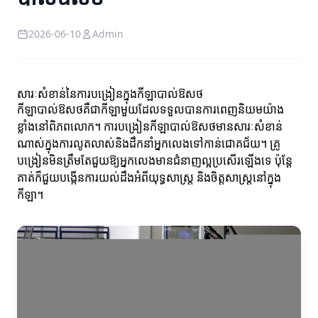
2026-06-10
Admin
សារៈសំខាន់នៃការបង្រៀនក្នុងកីឡាបាល់ឱសថ
កីឡាបាល់ឱសថគឺជាកីឡាមួយដែលទទួលបានការពេញនិយមយ៉ាង
ខ្លាំងនៅពិភពលោក។ ការបង្រៀនកីឡាបាល់ឱសថមានសារៈសំខាន់
ណាស់ក្នុងការលូតលាស់និងដឹកនាំអ្នកលេងទៅកាន់ជោគជ័យ។ គ្រូ
បង្រៀនមិនត្រឹមតែជួយឱ្យអ្នកលេងមានជំនាញល្អប្រសើរឡើងទេ ប៉ុន្តែ
គាត់ក៏ជួយបង្កើនការយល់ដឹងអំពីយុទ្ធសាស្ត្រ និងចិត្តសាស្ត្រនៅក្នុង
កីឡា។