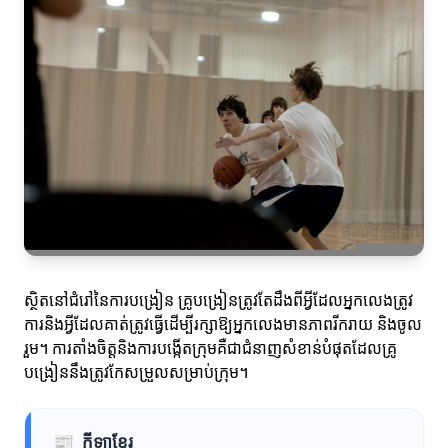
ស្ថិតនៅជំរៅនៃការបង្រៀន គ្រូបង្រៀនត្រូវតែដឹងពីអ្វីដែលអ្នកលេងត្រូវ
ការនិងអ្វីដែលគាត់ត្រូវធ្វើដើម្បីរក្សាឱ្យអ្នកលេងមានភាពរីករាយ និងចូល
រួម។ ការតាំងចិត្តនិងការបង្កើតក្រុមគឺជាជំនាញសំខាន់បំផុតដែលគ្រូ
បង្រៀននឹងត្រូវកែសម្រួលសម្រាប់ក្រុម។
📰
កីឡាខ្មែរ