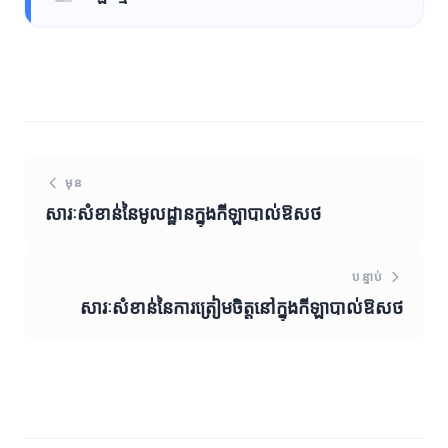
មុន
សារៈសំខាន់នៃមូលដ្ឋានក្នុងកីឡាបាល់ឱសថ
បន្ទាប់
សារៈសំខាន់នៃការត្រៀមចិត្តនៅក្នុងកីឡាបាល់ឱសថ