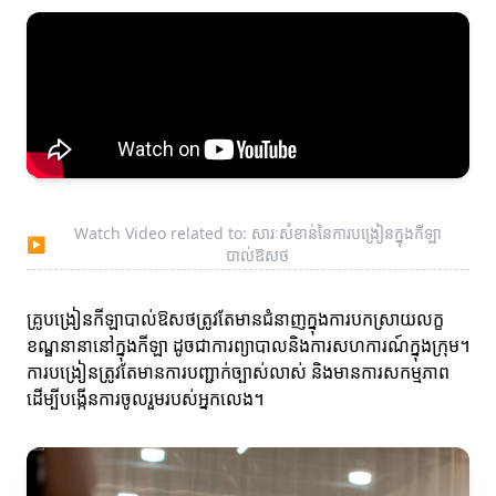
Watch Video related to: សារៈសំខាន់នៃការបង្រៀនក្នុងកីឡា
▶
បាល់ឱសថ
គ្រូបង្រៀនកីឡាបាល់ឱសថត្រូវតែមានជំនាញក្នុងការបកស្រាយលក្ខ
ខណ្ឌនានានៅក្នុងកីឡា ដូចជាការព្យាបាលនិងការសហការណ៍ក្នុងក្រុម។
ការបង្រៀនត្រូវតែមានការបញ្ជាក់ច្បាស់លាស់ និងមានការសកម្មភាព
ដើម្បីបង្កើនការចូលរួមរបស់អ្នកលេង។