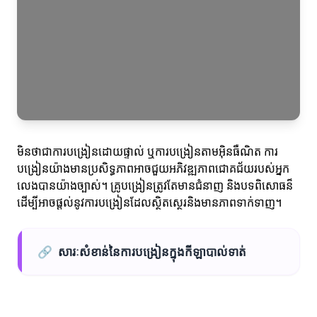
មិនថាជាការបង្រៀនដោយផ្ទាល់ ឬការបង្រៀនតាមអ៊ិនធឺណិត ការ
បង្រៀនយ៉ាងមានប្រសិទ្ធភាពអាចជួយអភិវឌ្ឍភាពជោគជ័យរបស់អ្នក
លេងបានយ៉ាងច្បាស់។ គ្រូបង្រៀនត្រូវតែមានជំនាញ និងបទពិសោធន៏
ដើម្បីអាចផ្តល់នូវការបង្រៀនដែលស្ថិតស្ថេរនិងមានភាពទាក់ទាញ។
🔗
សារៈសំខាន់នៃការបង្រៀនក្នុងកីឡាបាល់ទាត់