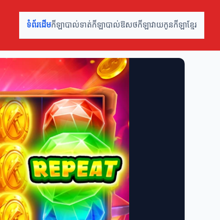
ទំព័រដើម
កីឡាបាល់ទាត់
កីឡាបាល់ឱសថ
កីឡាវាយកូន
កីឡាខ្មែរ