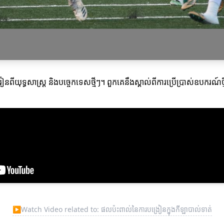
យុទ្ធសាស្ត្រ និងបច្ចេកទេសថ្មីៗ។ ពួកគេនឹងស្គាល់ពីការប្រើប្រាស់ឧបករណ៍ថ្
▶
Watch Video related to: ផលប៉ះពាល់នៃការបង្រៀនក្នុងកីឡាបាល់ទាត់