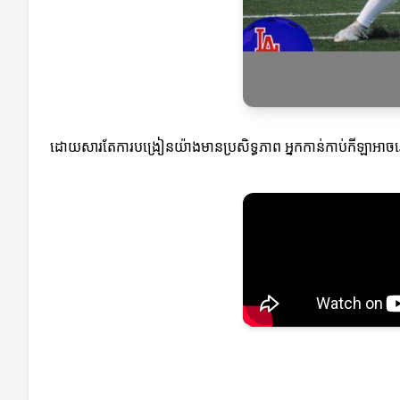
ដោយសារតែការបង្រៀនយ៉ាងមានប្រសិទ្ធភាព អ្នកកាន់កាប់កីឡាអាចរៀនពី