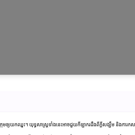
មឲ្យយកឈ្នះ។ យុទ្ធសាស្ត្រទាំងនេះអាចជួយកីឡាករ​ដឹងពីក្តីសង្ឃឹម និងការក