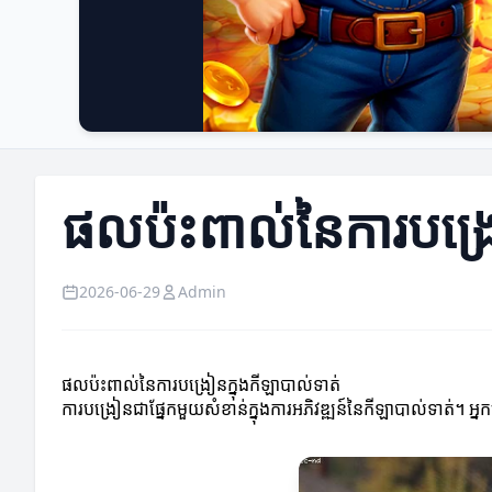
ផលប៉ះពាល់នៃការបង្រៀ
2026-06-29
Admin
ផលប៉ះពាល់នៃការបង្រៀនក្នុងកីឡាបាល់ទាត់
ការបង្រៀនជាផ្នែកមួយសំខាន់ក្នុងការអភិវឌ្ឍន៍នៃកីឡាបាល់ទាត់។ អ្ន