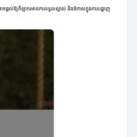
្រៀនអាចផ្តល់ឱ្យកីឡាករមានការទទួលស្គាល់ និងឱកាសក្នុងការបង្ហាញ