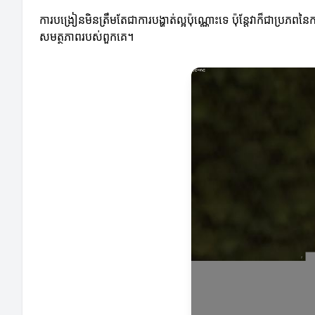
ការបង្រៀនមិនត្រឹមតែជាការបង្ហាត់ល្អប៉ុណ្ណោះទេ ប៉ុន្តែវាក៏ជាប្រភព
សមត្ថភាពរបស់ពួកគេ។