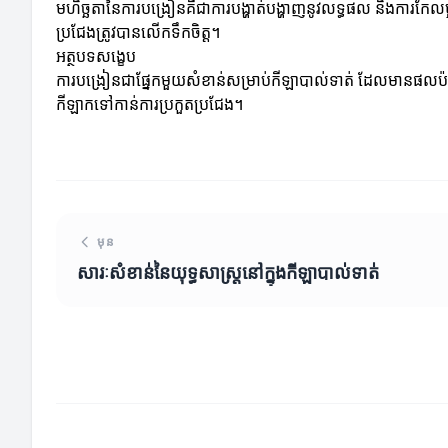
មហិច្ឆតានៃការបង្រៀនគឺជាការបង្ហាត់បង្ហាញនូវលទ្ធផល និងការកែលម
ប្រជែងត្រូវបានលើកទឹកចិត្ត។
អត្ថបទសង្ខេប
ការបង្រៀនជាផ្នែកមួយសំខាន់សម្រាប់កីឡាបាល់ទាត់ ដែលមានផលប៉ះព
កីឡាកទៅកាន់ការប្រកួតប្រជែង។
មុន
សារៈសំខាន់នៃយុទ្ធសាស្ត្រនៅក្នុងកីឡាបាល់ទាត់