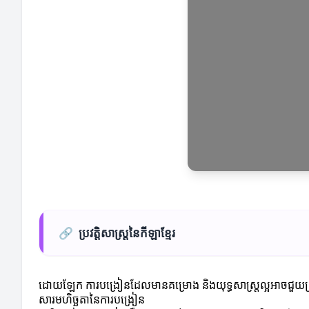
🔗
ប្រវត្តិសាស្រ្តនៃកីឡាខ្មែរ
ដោយឡែក ការបង្រៀនដែលមានគម្រោង និងយុទ្ធសាស្ត្រល្អអាចជួយក្រុ
សារមហិច្ឆតានៃការបង្រៀន