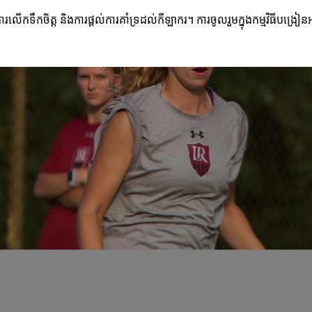
​នៃការលើកទឹកចិត្ត និងការផ្តល់ការគាំទ្រដល់កីឡាករ។ ការចូលរួមក្នុងកម្មវិធីបង