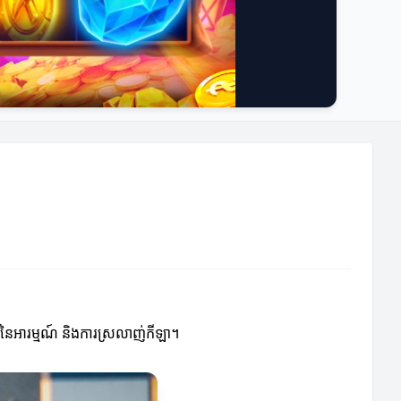
្លងនៃអារម្មណ៍ និងការស្រលាញ់កីឡា។