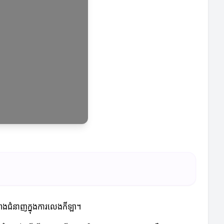
សាងជំនាញក្នុងការលេងកីឡា។