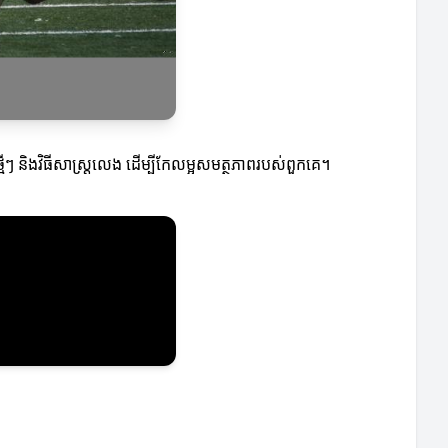
មីៗ និងវិធីសាស្រ្តលេង ដើម្បីកែលម្អសមត្ថភាពរបស់ពួកគេ។