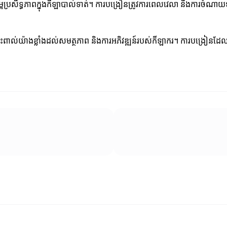
្អប្រសិទ្ធភាពក្នុងកីឡាបាល់ទាត់។ ការបង្រៀនត្រូវការពេលវេលា និងការចំណាយ
ាល់យ៉ាងខ្លាំងដល់សមត្ថភាព និងការអភិវឌ្ឍន៍របស់កីឡាករ។ ការបង្រៀនដែលមា