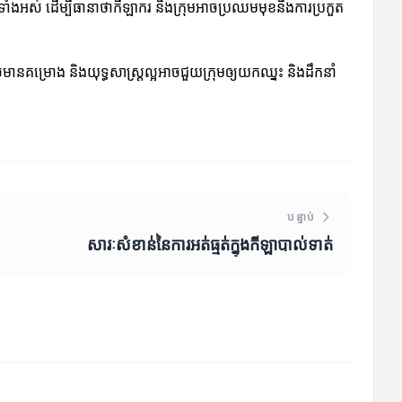
ទាំងអស់ ដើម្បីធានាថាកីឡាករ និងក្រុមអាចប្រឈមមុខនឹងការប្រកួត
នគម្រោង និងយុទ្ធសាស្ត្រល្អអាចជួយក្រុមឲ្យយកឈ្នះ និងដឹកនាំ
បន្ទាប់
សារៈសំខាន់នៃការអត់ធ្មត់ក្នុងកីឡាបាល់ទាត់