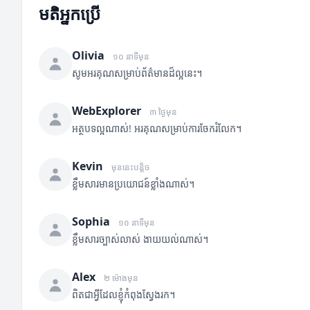
មតិអ្នកប្រើ
Olivia
១០ នាទីមុន
សូមអរគុណសម្រាប់ព័ត៌មានដ៏ល្អនេះ។
WebExplorer
៣ ថ្ងៃមុន
អត្ថបទល្អណាស់! អរគុណសម្រាប់ការចែករំលែក។
Kevin
មុននេះបន្តិច
ខ្លឹមសារមានប្រយោជន៍ខ្លាំងណាស់។
Sophia
១០ នាទីមុន
ខ្លឹមសារច្បាស់លាស់ ងាយយល់ណាស់។
Alex
២ ម៉ោងមុន
ពិតជាអ្វីដែលខ្ញុំកំពុងស្វែងរក។