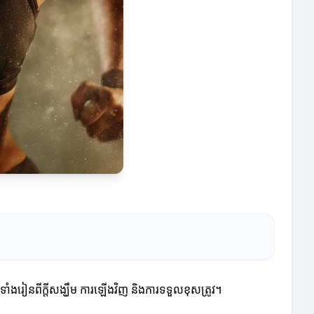
ទាំងរៀនពីក្តីសង្ឃឹម ការឡើងវិញ និងការទទួលខុសត្រូវ។