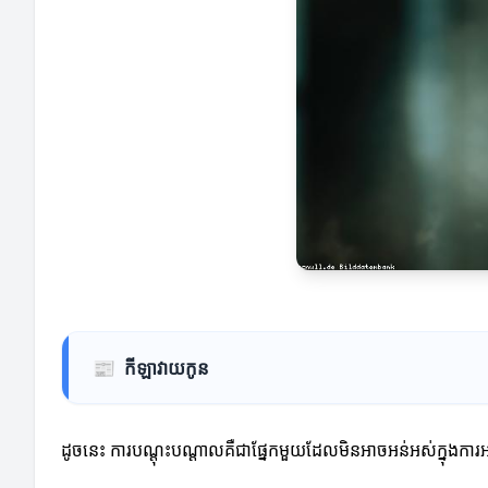
📰
កីឡាវាយកូន
ដូចនេះ ការបណ្ដុះបណ្ដាលគឺជាផ្នែកមួយដែលមិនអាចអន់អស់ក្នុងការអភិ