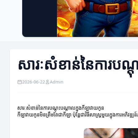
សារៈសំខាន់នៃការបណ្ដ
2026-06-22
Admin
សារៈសំខាន់នៃការបណ្ដុះបណ្ដាលក្នុងកីឡាវាយកូន
កីឡាវាយកូនមិនត្រឹមតែជាកីឡា ប៉ុន្តែជាវិធីសាស្រ្តមួយក្នុងការអភិ