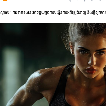
ុះបណ្ដាល។ ការទាក់ទងនេះអាចជួយក្នុងការបង្កើនការអភិវឌ្ឍជំនាញ និងធ្វើឲ្យ