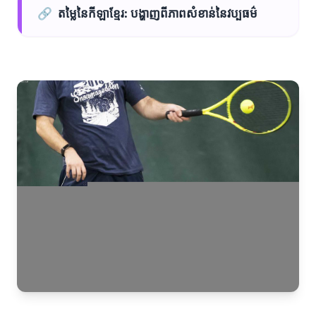
🔗
តម្លៃនៃកីឡាខ្មែរ: បង្ហាញពីភាពសំខាន់នៃវប្បធម៌