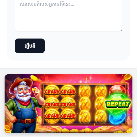
ផ្ញើមតិ