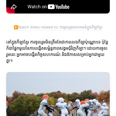
▶
Watch Video related to: ការចូលរួមសហគមន៍ក្នុងកីឡាខ្មែរ
នៅក្នុងកីឡាខ្មែរ ការចូលរួមមិនត្រឹមតែជាការលេងកីឡាប៉ុណ្ណោះទេ ប៉ុន្តែ
ក៏ជាផ្នែកមួយនៃការបង្កើតសម្ព័ន្ធភាពសង្គមជុំវិញកីឡា។ ដោយការចូល
រួមនេះ អ្នកអាចបង្កើតកិច្ចសហការណ៍ និងឱកាសសម្រាប់អ្នកជាមួយ
គ្នា។