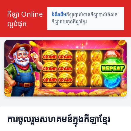
កីឡា Online
ទំព័រដើម
កីឡាបាល់ទាត់
កីឡាបាល់ឱសថ
ល្អបំផុត
កីឡាវាយកូន
កីឡាខ្មែរ
ការចូលរួមសហគមន៍ក្នុងកីឡាខ្មែរ