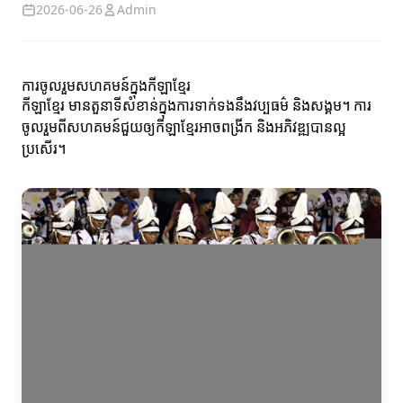
2026-06-26
Admin
ការចូលរួមសហគមន៍ក្នុងកីឡាខ្មែរ
កីឡាខ្មែរ មានតួនាទីសំខាន់ក្នុងការទាក់ទងនឹងវប្បធម៌ និងសង្គម។ ការ
ចូលរួមពីសហគមន៍ជួយឲ្យកីឡាខ្មែរអាចពង្រីក និងអភិវឌ្ឍបានល្អ
ប្រសើរ។