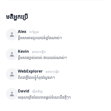
មតិអ្នកប្រើ
Alex
៣ ថ្ងៃមុន
ខ្លឹមសារមានប្រយោជន៍ខ្លាំងណាស់។
Kevin
មុននេះបន្តិច
ខ្លឹមសារច្បាស់លាស់ ងាយយល់ណាស់។
WebExplorer
មុននេះបន្តិច
ពិតជាអ្វីដែលខ្ញុំកំពុងស្វែងរក។
David
ម្សិលមិញ
អរគុណច្រើនដែលបានផ្តល់ចំណេះដឹងថ្មីៗ។