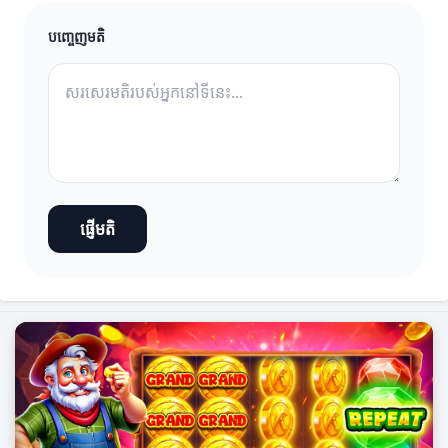
បញ្ចេញមតិ
ផ្ញើមតិ