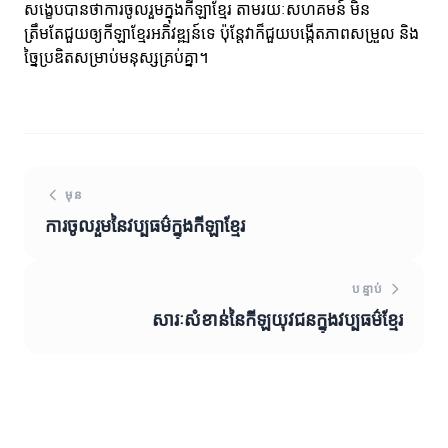
សង្ខេបបានថាការចូលរួមក្នុងកីឡាខ្មែរ តាមរយៈសហគមន៍ មិន
ត្រឹមតែជួយឲ្យកីឡាខ្មែរអភិវឌ្ឍន៍ទេ ប៉ុន្តែវាក៏ជួយបង្កើតភាពសម្រួល និង
ច្នៃប្រឌិតសម្រាប់មនុស្សគ្រប់គ្នា។
មុន
ការចូលរួមនៃវប្បធម៌ក្នុងកីឡាខ្មែរ
បន្ទាប់
សារៈសំខាន់នៃកីឡ​យុវជនក្នុងវប្បធម៌ខ្មែរ