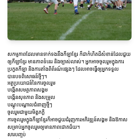
សកម្មភាពដែលមានទាក់ទងនឹងកីឡាខ្មែរ ក៏ជាកំហិតដ៏សំខាន់ដែលជួយ
ឲ្យកីឡាខ្មែរ មានភាពទំនេរ និងច្បាស់លាស់។ អ្នកអាចចូលរួមក្នុងការ
ប្រកួតកីឡា និងការតាំងពិព័រណ៍ផ្សេងៗ ដែលអាចធ្វើឲ្យអ្នកទទួល
បានបទពិសោធន៍ថ្មីៗ។
អត្ថប្រយោជន៍នៃការចូលរួម
បង្កើតសមត្ថភាពសង្គម
បង្កើនសុខភាព និងសម្រួល
បណ្តុះបណ្តាលជំនាញថ្មីៗ
ចូលរួមជាមួយមិត្តភក្តិ
ការចូលរួមក្នុងកីឡាខ្មែរក៏អាចជួយជំរុញការអភិវឌ្ឍន៍សង្គម និងឱកាស
សម្រាប់អ្នកចូលរួមឲ្យមានភាពជោគជ័យ។
សារបញ្ចប់