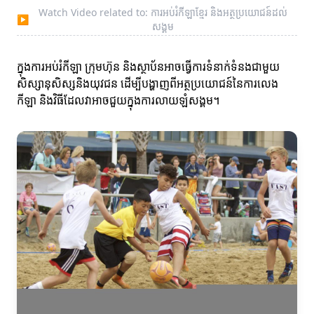
Watch Video related to: ការអប់រំកីឡាខ្មែរ និងអត្ថប្រយោជន៍ដល់
▶
សង្គម
ក្នុងការអប់រំកីឡា ក្រុមហ៊ុន និងស្ថាប័នអាចធ្វើការទំនាក់ទំនងជាមួយ
សិស្សានុសិស្សនិងយុវជន ដើម្បីបង្ហាញពីអត្ថប្រយោជន៍នៃការលេង
កីឡា និងវិធីដែលវាអាច​ជួយក្នុងការលាយឡំសង្គម។