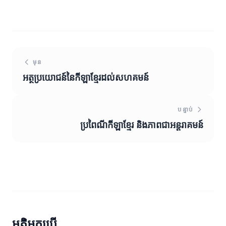
មុន
អត្ថប្រយោជន៍នៃកីឡាខ្មែរដល់សហគមន៍
បន្ទាប់
ប្រពៃណីកីឡាខ្មែរ និងភាពជាអន្តរាគមន៍
មតិអ្នកប្រើ