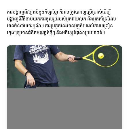
ការបង្ហាញពីវប្បធម៌ក្នុងកីឡាខ្មែរ គឺអាចត្រូវបានឲ្យប្រើប្រាស់ដើម្បី
បង្ហាញពីវិធីចាប់យកការចូលរួមរបស់អ្នកវាយលុក និងអ្នកគាំទ្រដែល
មានចំណាប់អារម្មណ៍។ ការប្រកួតនេះមានអត្ថន័យដល់ការបង្រៀន
ក្មេងៗឲ្យមានគំនិតអនុវត្តន៍ថ្មីៗ និងអភិវឌ្ឍន៍គុណប្រយោជន៍។