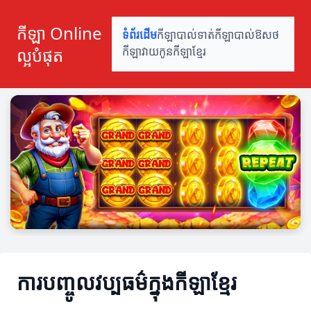
កីឡា Online
ទំព័រដើម
កីឡាបាល់ទាត់
កីឡាបាល់ឱសថ
ល្អបំផុត
កីឡាវាយកូន
កីឡាខ្មែរ
ការបញ្ចូលវប្បធម៌ក្នុងកីឡាខ្មែរ