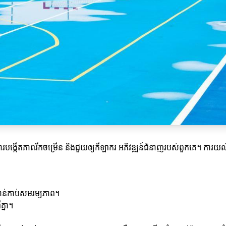
ារបង្កើតភាពរីកចម្រើន និងជួយឲ្យកីឡាករ អភិវឌ្ឍន៍ជំនាញរបស់ពួកគេ។ ការយល់ដឹង
កាន់កាប់សមរម្យភាព។
គ្នា។