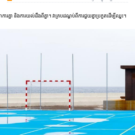
គ្នា និងការយល់ដឹងពីគ្នា។ វាគ្របដណ្តប់ពីការជួយគ្នាប្រកួតដើម្បីឈ្នះ។