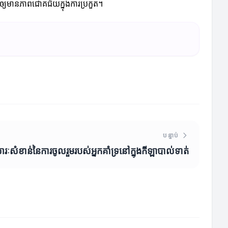
ឲ្យមានភាពជោគជ័យក្នុងការប្រកួត។
បន្ទាប់
ារៈសំខាន់នៃការចូលរួមរបស់អ្នកគាំទ្រនៅក្នុងកីឡាបាល់ទាត់