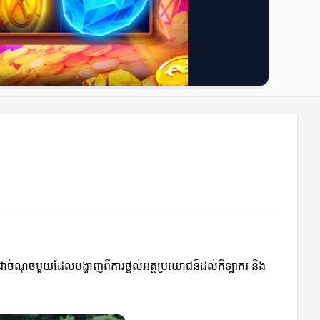
ជាចំណុចមួយដែលបង្ហាញពីការផ្តល់អត្ថប្រយោជន៍ដល់កីឡាករ និង