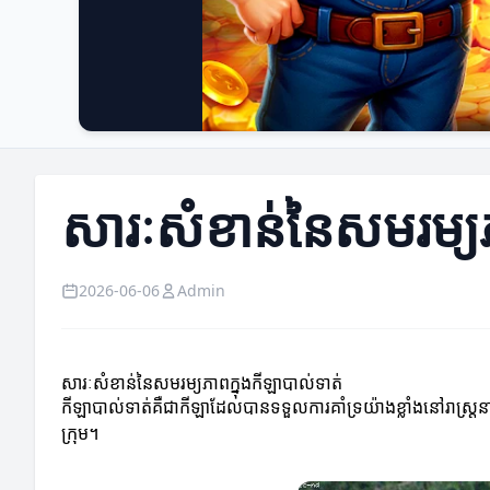
សារៈសំខាន់នៃសមរម្យភ
2026-06-06
Admin
សារៈសំខាន់នៃសមរម្យភាពក្នុងកីឡាបាល់ទាត់
កីឡាបាល់ទាត់គឺជាកីឡាដែលបានទទួលការគាំទ្រយ៉ាងខ្លាំងនៅរាស្
ក្រុម។