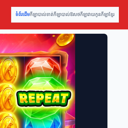
ទំព័រដើម
កីឡាបាល់ទាត់
កីឡាបាល់ឱសថ
កីឡាវាយកូន
កីឡាខ្មែរ