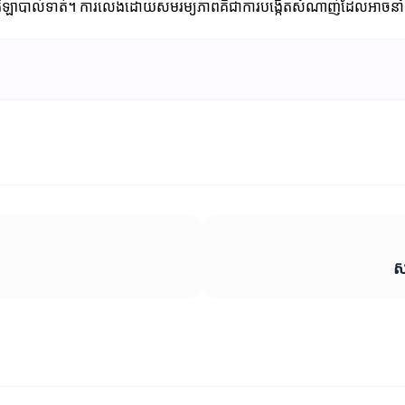
្ញាណនៃកីឡាបាល់ទាត់។ ការលេងដោយសមរម្យភាពគឺជាការបង្កើតសំណាញ់ដែលអាចនាំ
ស