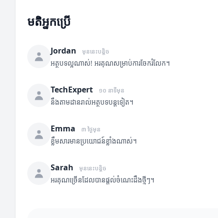
មតិអ្នកប្រើ
Jordan
មុននេះបន្តិច
អត្ថបទល្អណាស់! អរគុណសម្រាប់ការចែករំលែក។
TechExpert
១០ នាទីមុន
នឹងតាមដានរាល់អត្ថបទបន្តទៀត។
Emma
៣ ថ្ងៃមុន
ខ្លឹមសារមានប្រយោជន៍ខ្លាំងណាស់។
Sarah
មុននេះបន្តិច
អរគុណច្រើនដែលបានផ្តល់ចំណេះដឹងថ្មីៗ។