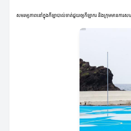
សមរម្យភាពនៅក្នុងកីឡាបាល់ទាត់ជួយឲ្យកីឡាករ និងក្រុមមានការសហការ