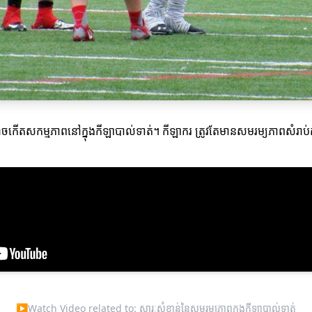
ីតសកម្មភាពនៅក្នុងកីឡាបាល់ទាត់។ កីឡាករ ត្រូវតែមានសមរម្យភាពសំរាប់ការ
▶
Watch Video related to: សារៈសំខាន់នៃសមរម្យភាពក្នុងកីឡាបាល់ទាត់