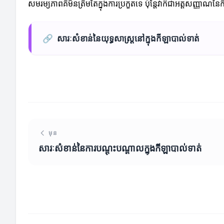
សមរម្យភាពគឺមិនត្រឹមតែក្នុងការប្រកួតទេ ប៉ុន្តែវាក៏ជាអត្តសញ
🔗
សារៈសំខាន់នៃយុទ្ធសាស្ត្រនៅក្នុងកីឡាបាល់ទាត់
មុន
សារៈសំខាន់នៃការបណ្ដុះបណ្ដាលក្នុងកីឡាបាល់ទាត់