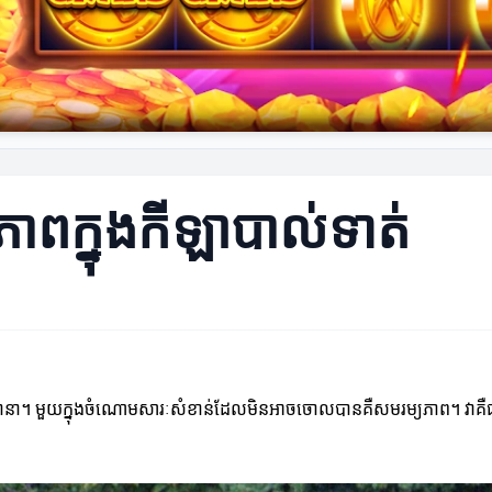
ាពក្នុងកីឡាបាល់ទាត់
ត្រនានា។ មួយក្នុងចំណោមសារៈសំខាន់ដែលមិនអាចចោលបានគឺសមរម្យភាព។ វាគឺ