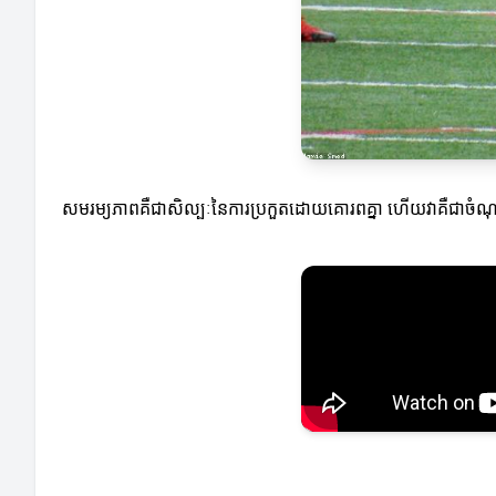
សមរម្យភាពគឺជាសិល្បៈនៃការប្រកួតដោយគោរពគ្នា ហើយវាគឺជាចំណុចកេ