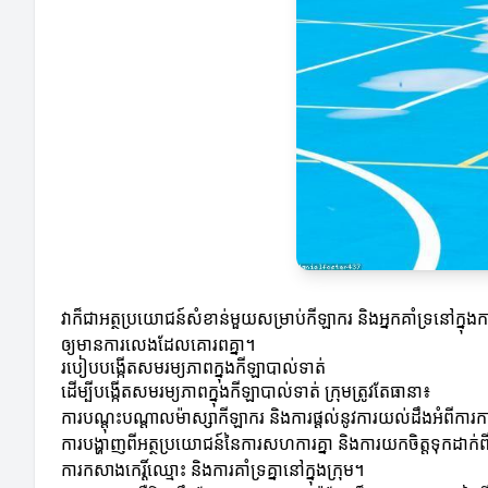
វាក៏ជាអត្ថប្រយោជន៍សំខាន់មួយសម្រាប់កីឡាករ និងអ្នកគាំទ្រនៅក្នុងក
ឲ្យមានការលេងដែលគោរពគ្នា។
របៀបបង្កើតសមរម្យភាពក្នុងកីឡាបាល់ទាត់
ដើម្បីបង្កើតសមរម្យភាពក្នុងកីឡាបាល់ទាត់ ក្រុមត្រូវតែធានា៖
ការបណ្តុះបណ្តាលម៉ាស្សាកីឡាករ និងការផ្តល់នូវការយល់ដឹងអំពីការ
ការបង្ហាញពីអត្ថប្រយោជន៍នៃការសហការគ្នា និងការយកចិត្តទុកដាក់ពី
ការកសាងកេរ្តិ៍ឈ្មោះ និងការគាំទ្រគ្នានៅក្នុងក្រុម។