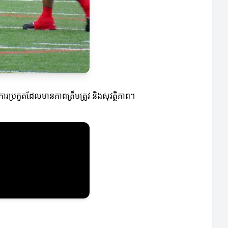
ប្រកួតដែលមានភាពត្រឹមត្រូវ និងសុវត្ថិភាព។