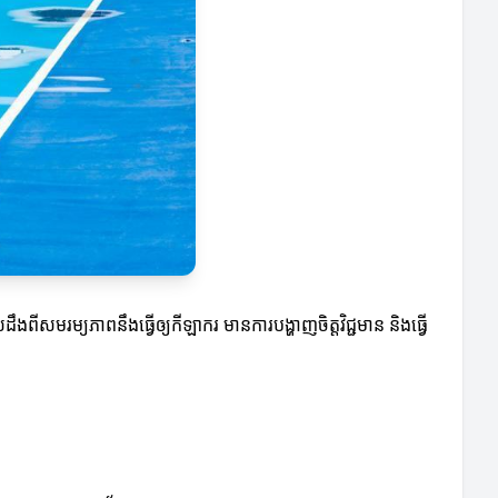
ពីសមរម្យភាពនឹងធ្វើឲ្យកីឡាករ មានការបង្ហាញចិត្តវិជ្ជមាន និងធ្វើ