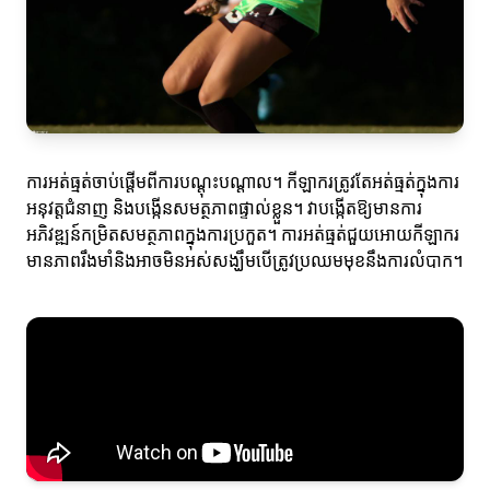
ការអត់ធ្មត់ចាប់ផ្តើមពីការបណ្តុះបណ្ដាល។ កីឡាករ​ត្រូវតែ​អត់ធ្មត់ក្នុងការ
អនុវត្តជំនាញ និងបង្កើនសមត្ថភាពផ្ទាល់ខ្លួន។ វាបង្កើតឱ្យមានការ
អភិវឌ្ឍន៍កម្រិតសមត្ថភាពក្នុងការប្រកួត។ ការអត់ធ្មត់ជួយអោយកីឡាករ​
មានភាពរឹងមាំនិងអាចមិនអស់សង្ឃឹមបើត្រូវប្រឈមមុខនឹងការលំបាក។