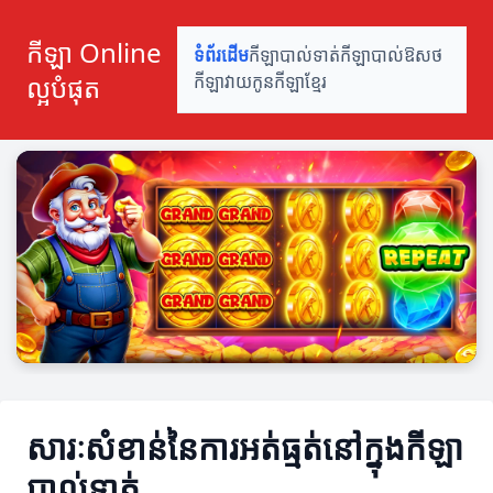
កីឡា Online
ទំព័រដើម
កីឡាបាល់ទាត់
កីឡាបាល់ឱសថ
ល្អបំផុត
កីឡាវាយកូន
កីឡាខ្មែរ
សារៈសំខាន់នៃការអត់ធ្មត់នៅក្នុងកីឡា
បាល់ទាត់