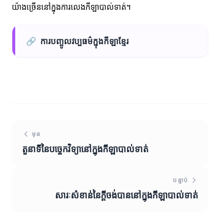
យ៉ាងច្រើននៅក្នុងការលេងកីឡាបាល់ទាត់។
🔗
ការបញ្ចូលវប្បធម៌ក្នុងកីឡាខ្មែរ
មុន
តួនាទីនៃបច្ចេកវិទ្យានៅក្នុងកីឡាបាល់ទាត់
បន្ទាប់
សារៈសំខាន់នៃក្តីចង់បាននៅក្នុងកីឡាបាល់ទាត់