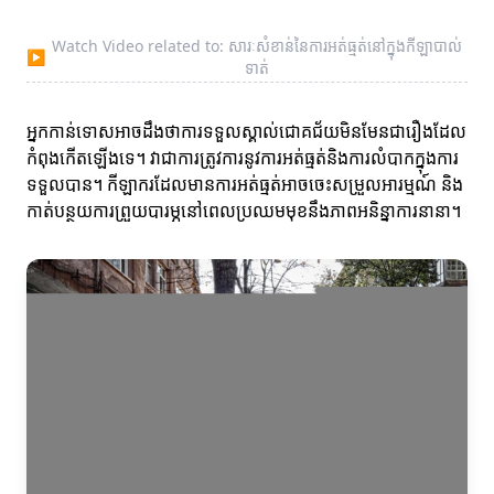
Watch Video related to: សារៈសំខាន់នៃការអត់ធ្មត់នៅក្នុងកីឡាបាល់
▶
ទាត់
អ្នកកាន់ទោសអាចដឹងថាការទទួលស្គាល់ជោគជ័យមិនមែនជារឿងដែល
កំពុងកើតឡើងទេ។ វាជាការត្រូវការនូវការអត់ធ្មត់និងការលំបាកក្នុងការ
ទទួលបាន។ កីឡាករដែលមានការអត់ធ្មត់អាចចេះសម្រួលអារម្មណ៍ និង
កាត់បន្ថយការព្រួយបារម្ភនៅពេលប្រឈមមុខនឹងភាពអនិន្នាការនានា។