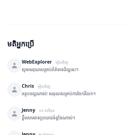
មតិអ្នកប្រើ
WebExplorer
ម្សិលមិញ
សូមអរគុណសម្រាប់ព័ត៌មានដ៏ល្អនេះ។
Chris
ម្សិលមិញ
អត្ថបទល្អណាស់! អរគុណសម្រាប់ការចែករំលែក។
Jenny
១០ នាទីមុន
ខ្លឹមសារមានប្រយោជន៍ខ្លាំងណាស់។
Jenny
២ ម៉ោងមុន