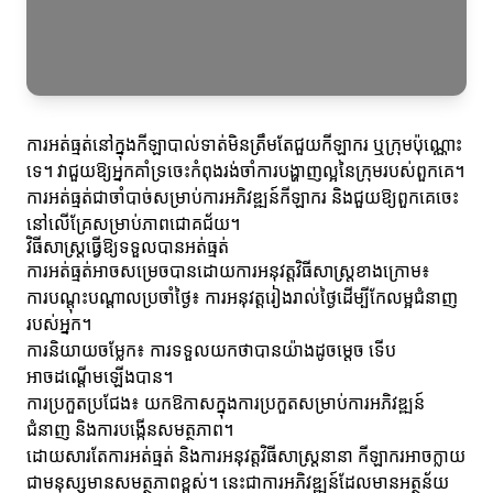
ការអត់ធ្មត់នៅក្នុងកីឡាបាល់ទាត់មិនត្រឹមតែជួយកីឡាករ ឬក្រុមប៉ុណ្ណោះ
ទេ។ វាជួយឱ្យអ្នកគាំទ្រចេះកំពុងរង់ចាំការបង្ហាញល្អនៃក្រុមរបស់ពួកគេ។
ការអត់ធ្មត់ជាចាំបាច់សម្រាប់ការអភិវឌ្ឍន៍កីឡាករ និងជួយឱ្យពួកគេចេះ
នៅលើគ្រែសម្រាប់ភាពជោគជ័យ។
វិធីសាស្រ្តធ្វើឱ្យទទួលបានអត់ធ្មត់
ការអត់ធ្មត់អាចសម្រេចបានដោយការអនុវត្តវិធីសាស្រ្តខាងក្រោម៖
ការបណ្តុះបណ្ដាលប្រចាំថ្ងៃ៖ ការអនុវត្តរៀងរាល់ថ្ងៃដើម្បីកែលម្អជំនាញ
របស់អ្នក។
ការនិយាយចម្លែក៖ ការទទួលយកថាបានយ៉ាងដូចម្តេច ទើប
អាចដណ្តើមឡើងបាន។
ការប្រកួតប្រជែង៖ យកឱកាសក្នុងការប្រកួតសម្រាប់ការអភិវឌ្ឍន៍
ជំនាញ និងការបង្កើនសមត្ថភាព។
ដោយសារតែការអត់ធ្មត់ និងការអនុវត្តវិធីសាស្រ្តនានា កីឡាករអាចក្លាយ
ជាមនុស្សមានសមត្ថភាពខ្ពស់។ នេះជាការអភិវឌ្ឍន៍ដែលមានអត្ថន័យ