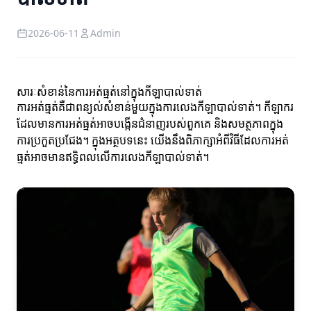
2026-06-11
Admin
សារៈសំខាន់នៃការអត់ធ្មត់នៅក្នុងកីឡាបាល់ទាត់
ការអត់ធ្មត់គឺជាពន្យល់សំខាន់មួយក្នុងការលេងកីឡាបាល់ទាត់។ កីឡាករ
ដែលមានការអត់ធ្មត់អាចបង្កើនជំនាញរបស់ពួកគេ និងសមត្ថភាពក្នុង
ការប្រកួតប្រជែង។ ក្នុងអត្ថបទនេះ យើងនឹងពិភាក្សាអំពីវិធីដែលការអត់
ធ្មត់អាចមានឥទ្ធិពលលើការលេងកីឡាបាល់ទាត់។