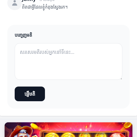
ពិតជាអ្វីដែលខ្ញុំកំពុងស្វែងរក។
បញ្ចេញមតិ
ផ្ញើមតិ