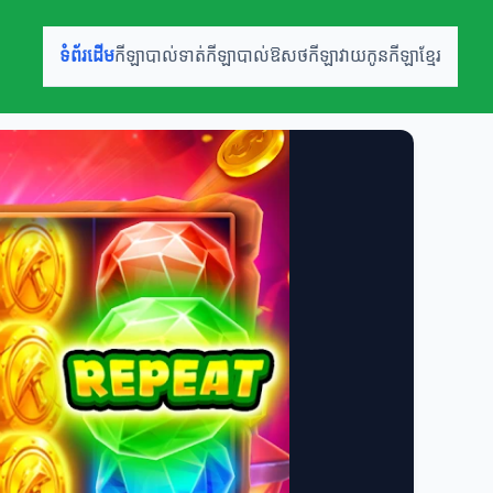
ទំព័រដើម
កីឡាបាល់ទាត់
កីឡាបាល់ឱសថ
កីឡាវាយកូន
កីឡាខ្មែរ