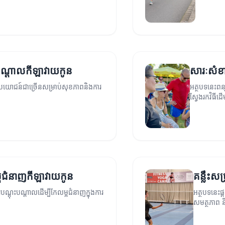
ះបណ្ដាលកីឡាវាយកូន
សារៈសំខា
្រយោជន៍ជាច្រើនសម្រាប់សុខភាពនិងការ
អត្ថបទនេះពន្
ស្វែងរកវិធីដើ
ម្អជំនាញកីឡាវាយកូន
គន្លឹះស
របណ្តុះបណ្តាលដើម្បីកែលម្អជំនាញក្នុងការ
អត្ថបទនេះផ្
សមត្ថភាព 