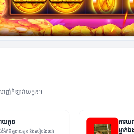
្រលាញ់កីឡាវាយកូន។
ាវាយកូន
ការយល់
ម្នាក់ឯ
អប់រំអំពីកីឡាវាយកូន និងរបៀបដែលវា