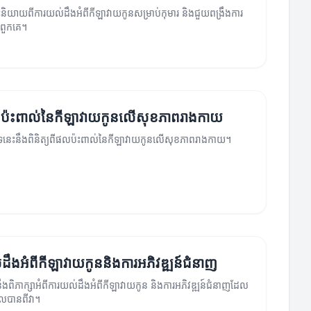
ះនិយាយពីការយល់ដឹងអំពីកីឡាវាយកូនសម្រាប់កុមារ និងជួយពង្រឹងការ
ពួកគេ។
៉ះពាល់នៃកីឡាវាយកូនលើសុខភាពរាងកាយ
បទនេះនឹងពិនិត្យពីផលប៉ះពាល់នៃកីឡាវាយកូនលើសុខភាពរាងកាយ។
ដឹងអំពីកីឡាវាយកូននិងការអភិវឌ្ឍន៍ជំនាញ
ឹងពិភាក្សាអំពីការយល់ដឹងអំពីកីឡាវាយកូន និងការអភិវឌ្ឍន៍ជំនាញដែល
ួលបានពីវា។