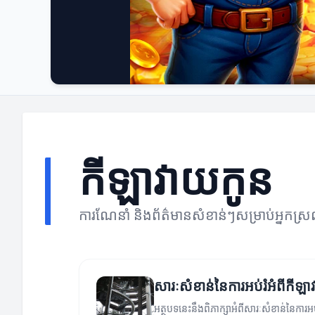
កីឡាវាយកូន
ការណែនាំ និងព័ត៌មានសំខាន់ៗសម្រាប់អ្នកស
សារៈសំខាន់នៃការអប់រំអំពីកីឡ
អត្ថបទនេះនឹងពិភាក្សាអំពីសារៈសំខាន់នៃការ