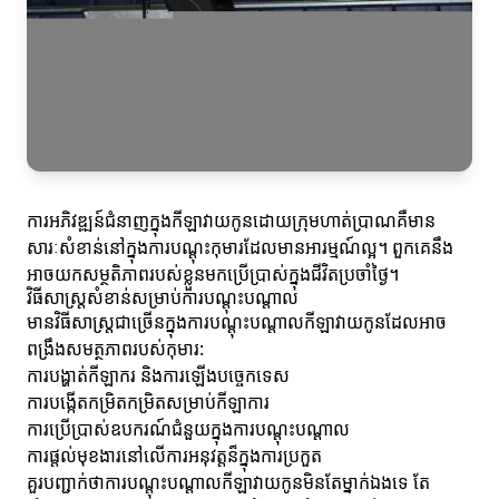
ការអភិវឌ្ឍន៍ជំនាញក្នុងកីឡាវាយកូនដោយក្រុមហាត់ប្រាណគឺមាន
សារៈសំខាន់នៅក្នុងការបណ្តុះកុមារដែលមានអារម្មណ៍ល្អ។ ពួកគេនឹង
អាចយកសម្ថតិភាពរបស់ខ្លួនមកប្រើប្រាស់ក្នុងជីវិតប្រចាំថ្ងៃ។
វិធីសាស្ត្រសំខាន់សម្រាប់ការបណ្ដុះបណ្ដាល
មានវិធីសាស្ត្រជាច្រើនក្នុងការបណ្ដុះបណ្ដាលកីឡាវាយកូនដែលអាច
ពង្រឹងសមត្ថភាពរបស់កុមារ:
ការបង្ហាត់កីឡាករ និងការឡើងបច្ចេកទេស
ការបង្កើតកម្រិតកម្រិតសម្រាប់កីឡាការ
ការប្រើប្រាស់ឧបករណ៍ជំនួយក្នុងការបណ្ដុះបណ្ដាល
ការផ្តល់មុខងារនៅលើការអនុវត្តន៏ក្នុងការប្រកួត
គួរបញ្ជាក់ថាការបណ្តុះបណ្ដាលកីឡាវាយកូនមិនតែម្នាក់ឯងទេ តែ