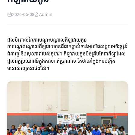
2026-06-08
Admin
ផលប៉ះពាល់នៃការបណ្ដុះបណ្ដាលកីឡាវាយកូន
ការបណ្ដុះបណ្ដាលកីឡាវាយកូនគឺជាកត្តាសំខាន់មួយដែលជួយអភិវឌ្ឍន៍
ជំនាញ និងសុខភាពរបស់កុមារ។ កីឡាវាយកូនមិនត្រឹមតែជាកីឡាដែល
ផ្តល់អត្ថប្រយោជន៍ក្នុងការហាត់ប្រាណទេ តែថានៅក្នុងការបង្កើត
មនោសញ្ចេតនាផងដែរ។