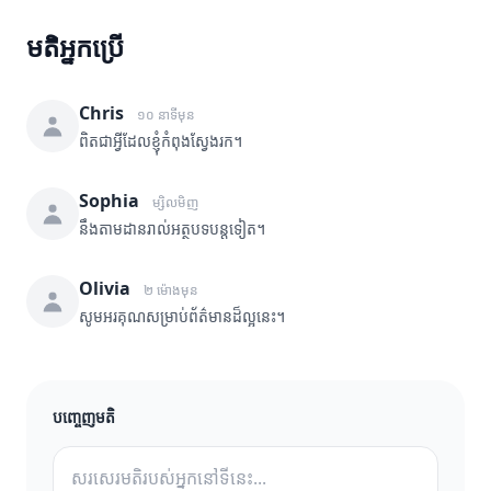
មតិអ្នកប្រើ
Chris
១០ នាទីមុន
ពិតជាអ្វីដែលខ្ញុំកំពុងស្វែងរក។
Sophia
ម្សិលមិញ
នឹងតាមដានរាល់អត្ថបទបន្តទៀត។
Olivia
២ ម៉ោងមុន
សូមអរគុណសម្រាប់ព័ត៌មានដ៏ល្អនេះ។
បញ្ចេញមតិ