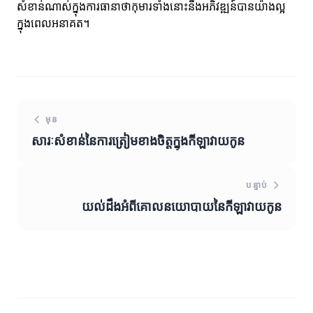
សំខាន់ណាស់ក្នុងការធានាថាកុមារទាំងនោះនឹងអភិវឌ្ឍន៍បានយ៉ាងល្អ
ក្នុងពេលអនាគត។
មុន
សារៈសំខាន់នៃការត្រៀមខាងចិត្តក្នុងកីឡាវាយកូន
បន្ទាប់
យល់ដឹងអំពីគោលនយោបាយនៃកីឡាវាយកូន