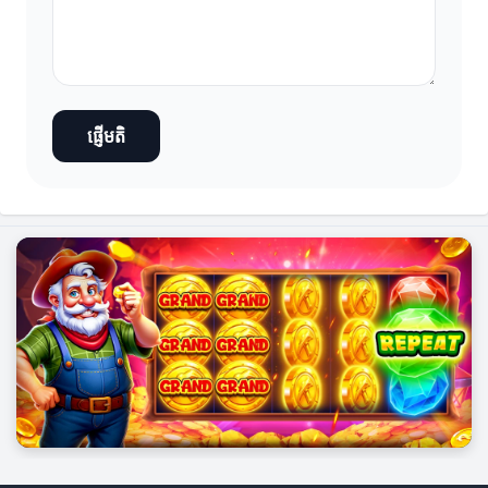
ផ្ញើមតិ