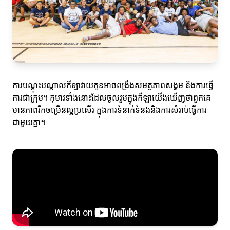
ការបណ្ដុះបណ្ដាលកីឡាវាយកូនអាចពង្រឹងសមត្ថភាពសង្គម និងការធ្វើ
ការជាក្រុម។ កុមារទាំងនោះដែលចូលរួមក្នុងកីឡាយើងឃើញថាពួកគេ
មានភាពរីកចម្រើនល្អប្រសើរ​ ក្នុងការទំនាក់ទំនងនិងការសំរាប់ធ្វើការ
ជាមួយគ្នា។