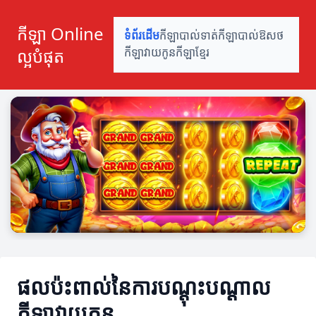
កីឡា Online
ទំព័រដើម
កីឡាបាល់ទាត់
កីឡាបាល់ឱសថ
ល្អបំផុត
កីឡាវាយកូន
កីឡាខ្មែរ
ផលប៉ះពាល់នៃការបណ្ដុះបណ្ដាល
កីឡាវាយកូន