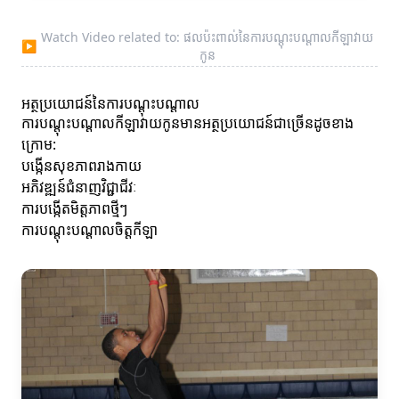
Watch Video related to: ផលប៉ះពាល់នៃការបណ្ដុះបណ្ដាលកីឡាវាយ
▶
កូន
អត្ថប្រយោជន៍នៃការបណ្ដុះបណ្ដាល
ការបណ្ដុះបណ្ដាលកីឡាវាយកូនមានអត្ថប្រយោជន៍ជាច្រើនដូចខាង
ក្រោម:
បង្កើនសុខភាពរាងកាយ
អភិវឌ្ឍន៍ជំនាញវិជ្ជាជីវៈ
ការបង្កើតមិត្តភាពថ្មីៗ
ការបណ្ដុះបណ្ដាលចិត្តកីឡា