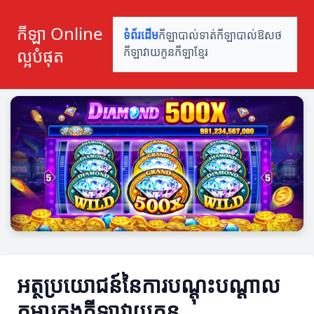
កីឡា Online
ទំព័រដើម
កីឡាបាល់ទាត់
កីឡាបាល់ឱសថ
ល្អបំផុត
កីឡាវាយកូន
កីឡាខ្មែរ
អត្ថប្រយោជន៍នៃការបណ្ដុះបណ្ដាល
កុមារ​ក្នុងកីឡាវាយកូន