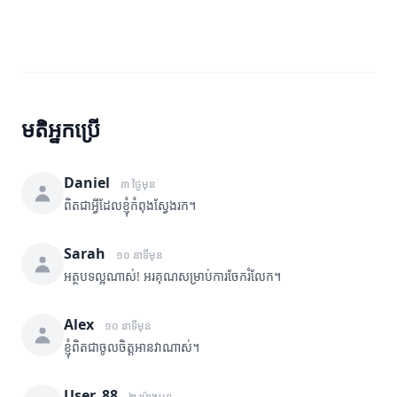
មតិអ្នកប្រើ
Daniel
៣ ថ្ងៃមុន
ពិតជាអ្វីដែលខ្ញុំកំពុងស្វែងរក។
Sarah
១០ នាទីមុន
អត្ថបទល្អណាស់! អរគុណសម្រាប់ការចែករំលែក។
Alex
១០ នាទីមុន
ខ្ញុំពិតជាចូលចិត្តអានវាណាស់។
User_88
២ ម៉ោងមុន