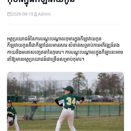
2026-06-19
Admin
អត្ថប្រយោជន៍នៃការបណ្ដុះបណ្ដាលកុមារ​ក្នុងកីឡាវាយកូន
កីឡាវាយកូនគឺជាកីឡាដែលមានសារៈសំខាន់សម្រាប់ការអភិវឌ្ឍន៍រាង
កាយនិងមនោសញ្ចេតនានៃកុមារ។ ការបណ្ដុះបណ្ដាលក្នុងកីឡានេះអាច
នាំឱ្យមានអត្ថប្រយោជន៍ជាច្រើនសម្រាប់កុមារ។