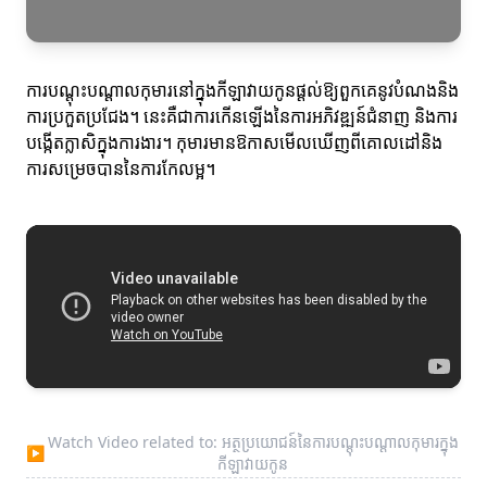
ការបណ្ដុះបណ្ដាលកុមារនៅក្នុងកីឡាវាយកូនផ្ដល់ឱ្យពួកគេនូវបំណងនិង
ការប្រកួតប្រជែង។ នេះគឺជាការកើនឡើងនៃការអភិវឌ្ឍន៍ជំនាញ និងការ
បង្កើតក្លាសិក្នុងការងារ។ កុមារមានឱកាសមើលឃើញពីគោលដៅនិង
ការសម្រេចបាននៃការកែលម្អ។
Watch Video related to: អត្ថប្រយោជន៍នៃការបណ្ដុះបណ្ដាលកុមារ​ក្នុង
▶
កីឡាវាយកូន