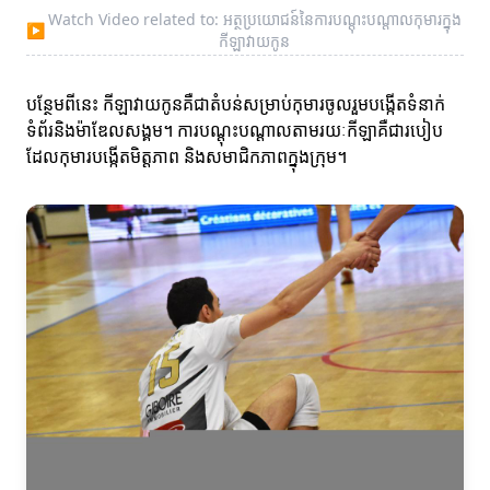
Watch Video related to: អត្ថប្រយោជន៍នៃការបណ្ដុះបណ្ដាលកុមារ​ក្នុង
▶
កីឡាវាយកូន
បន្ថែមពីនេះ កីឡាវាយកូនគឺជាតំបន់សម្រាប់កុមារចូលរួមបង្កើតទំនាក់
ទំព័រនិងម៉ាឌែលសង្គម។ ការបណ្តុះបណ្ដាលតាមរយៈកីឡាគឺជារបៀប
ដែលកុមារបង្កើតមិត្តភាព និងសមាជិកភាពក្នុងក្រុម។