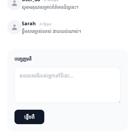
សូមអរគុណសម្រាប់ព័ត៌មានដ៏ល្អនេះ។
Sarah
៣ ថ្ងៃមុន
ខ្លឹមសារច្បាស់លាស់ ងាយយល់ណាស់។
បញ្ចេញមតិ
ផ្ញើមតិ