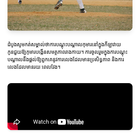
ដំបូងសូមកត់សម្គាល់ថាការបណ្ដុះបណ្ដាលកុមារនៅក្នុងកីឡាវាយ
កូនជួយឱ្យកុមារបង្កើនសមត្ថភាពរាងកាយ។ ការចូលរួមក្នុងការបណ្ដុះ
បណ្ដាលនឹងផ្ដល់ឱ្យពួកគេនូវការលេងដែលមានប្រសិទ្ធភាព និងការ
លេងដែលមានរយៈពេលវែង។