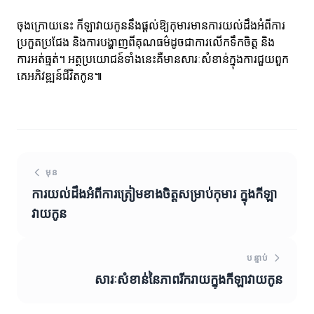
ចុងក្រោយនេះ កីឡាវាយកូននឹងផ្ដល់ឱ្យកុមារមានការយល់ដឹងអំពីការ
ប្រកួតប្រជែង និងការបង្ហាញពីគុណធម៌ដូចជាការលើកទឹកចិត្ត និង
ការអត់ធ្មត់។ អត្ថប្រយោជន៍ទាំងនេះគឺមានសារៈសំខាន់ក្នុងការជួយពួក
គេអភិវឌ្ឍន៍ជីវិតកូន៕
មុន
ការយល់ដឹងអំពីការត្រៀមខាងចិត្តសម្រាប់កុមារ ក្នុងកីឡា
វាយកូន
បន្ទាប់
សារៈសំខាន់នៃភាពរីករាយក្នុងកីឡាវាយកូន