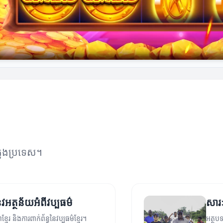
្នុងប្រទេស។
ូវអត្ថន័យអំពីវប្បធម៌
សារៈ
ែរ និងការពាក់ព័ន្ធនៃវប្បធម៌ខ្មែរ។
អត្ថបទ