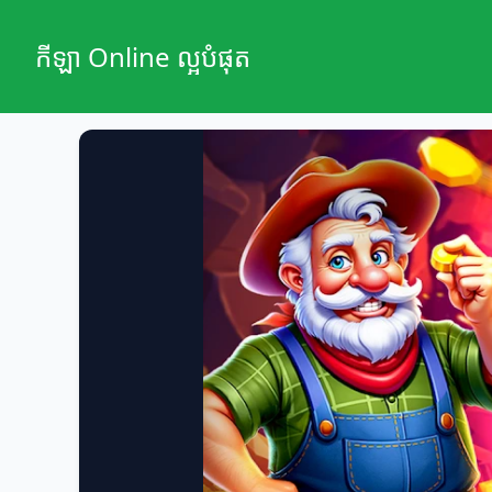
កីឡា Online ល្អបំផុត