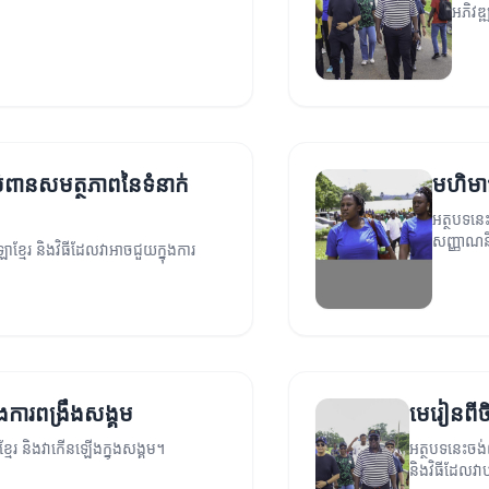
អភិវឌ
បំពានសមត្ថភាពនៃទំនាក់
មហិមាជ
អត្ថបទនេះ
សញ្ញាណនិ
ាខ្មែរ និងវិធីដែលវាអាចជួយក្នុងការ
ិងការពង្រឹងសង្គម
មេរៀនពីចិ
ខ្មែរ និងវាកើនឡើងក្នុងសង្គម។
អត្ថបទនេះចង់ព
និងវិធីដែលវា