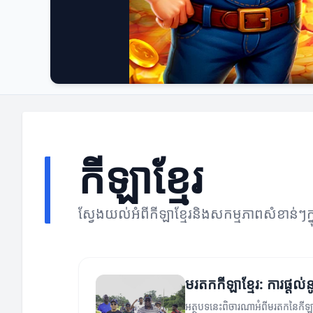
កីឡាខ្មែរ
ស្វែងយល់អំពីកីឡាខ្មែរនិងសកម្មភាពសំខាន់ៗក
មរតកកីឡាខ្មែរ: ការផ្តល់ន
អត្ថបទនេះពិចារណាអំពីមរតកនៃកីឡាខ្ម