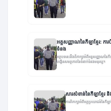
អត្តសញ្ញាណនៃកីឡាខ្មែរ: ការ
ទំនង
អត្ថបទនេះនឹងពិភាក្សាអំពីអត្តសញ្ញាណនៃកីឡ
បង្កើនសមត្ថភាពនៃទំនាក់ទំនងមនុស្ស។
សារសំខាន់នៃកីឡាខ្មែរ ន
ការពិភាក្សាអំពីអត្ថប្រយោជន៍នៃកីឡា