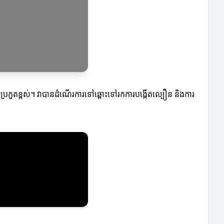
រប្រកួតខ្ពស់។ វាបានដំណើរការទៅឆ្ពោះទៅរកការបង្កើតល្បឿន និងការ