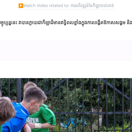
▶
Watch Video related to: ការអភិវឌ្ឍន៍នៃកីឡាបាល់ទាត់
្បន្ននេះ វាបានក្លាយជាកីឡាដ៏មានឥទ្ធិពលខ្លាំងក្នុងការបង្កើតឱកាសសង្គម និងកា