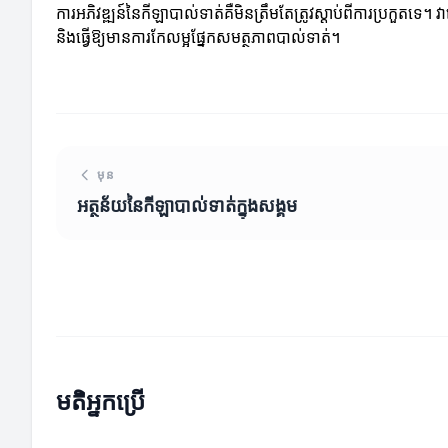
ការអភិវឌ្ឍន៍នៃកីឡាបាល់ទាត់គឺមិនត្រឹមតែត្រូវស្ដាប់ពីការប្រកួតទេ។ វ
និងធ្វើឱ្យមានការកែលម្អផ្នែកសមត្ថភាពបាល់ទាត់។
មុន
អត្ថន័យនៃកីឡាបាល់ទាត់ក្នុងសង្គម
មតិអ្នកប្រើ