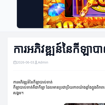
ការអភិវឌ្ឍន៍នៃកីឡាបា
2026-06-03
Admin
ការអភិវឌ្ឍន៍នៃកីឡាបាល់ទាត់
កីឡាបាល់ទាត់គឺជាកីឡា ដែលមានប្រជាប្រិយភាពយ៉ាងខ្លាំងក្នុងពិភពលោ
សង្គម។