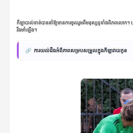
កីឡាបាល់ទាត់បាននាំឱ្យមានការចូលរួមពីមនុស្សទូទាំងពិភពលោក។ បច្ចុប
រឹងមាំឡើង។
🔗
ការយល់ដឹងអំពីភាពសម្របសម្រួលក្នុងកីឡាវាយកូន