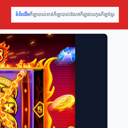
ទំព័រដើម
កីឡាបាល់ទាត់
កីឡាបាល់ឱសថ
កីឡាវាយកូន
កីឡាខ្មែរ