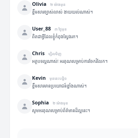
Olivia
២ ម៉ោងមុន
ខ្លឹមសារច្បាស់លាស់ ងាយយល់ណាស់។
User_88
៣ ថ្ងៃមុន
ពិតជាអ្វីដែលខ្ញុំកំពុងស្វែងរក។
Chris
ម្សិលមិញ
អត្ថបទល្អណាស់! អរគុណសម្រាប់ការចែករំលែក។
Kevin
មុននេះបន្តិច
ខ្លឹមសារមានប្រយោជន៍ខ្លាំងណាស់។
Sophia
២ ម៉ោងមុន
សូមអរគុណសម្រាប់ព័ត៌មានដ៏ល្អនេះ។