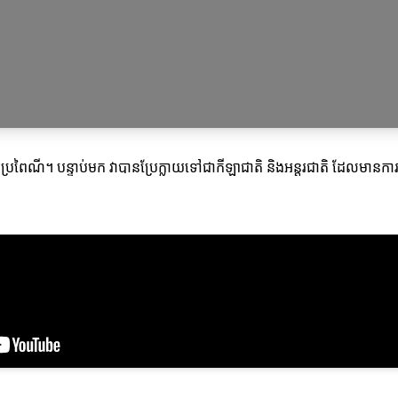
ប្រពៃណី។ បន្ទាប់មក វាបានប្រែក្លាយទៅជាកីឡាជាតិ និងអន្តរជាតិ ដែលមានកា