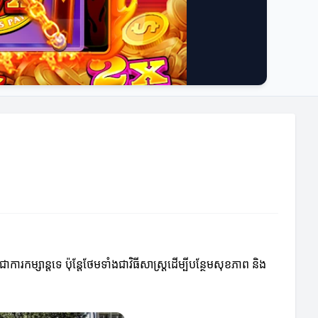
ម្សាន្តទេ ប៉ុន្តែថែមទាំងជាវិធីសាស្ត្រដើម្បីបន្ថែមសុខភាព និង