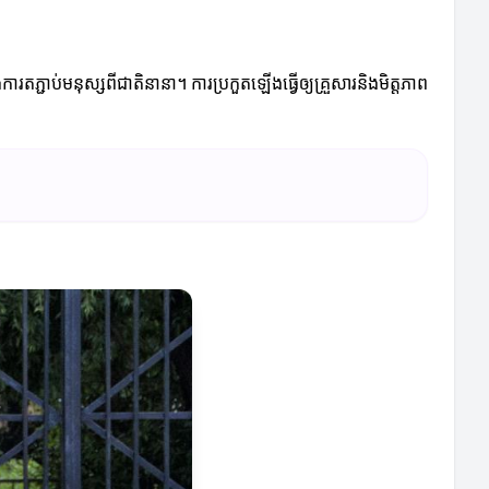
រតភ្ជាប់មនុស្សពីជាតិនានា។ ការប្រកួតឡើងធ្វើឲ្យគ្រួសារនិងមិត្តភាព