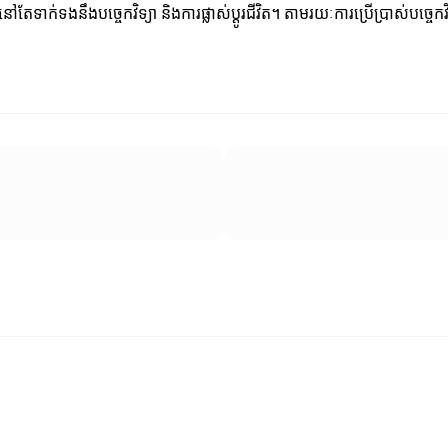
ានៅតែទាក់ទងនឹងបច្ចេកវិទ្យា និងការផ្លាស់ប្តូរជីវិត។ តាមរយៈការប្រើប្រាស់បច្ចេ