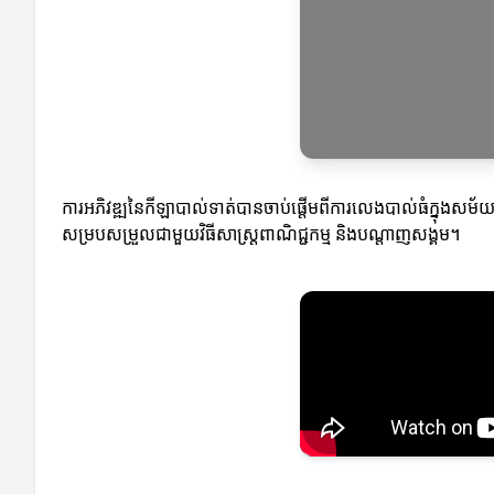
ការអភិវឌ្ឍនៃកីឡាបាល់ទាត់បានចាប់ផ្តើមពីការលេងបាល់ធំក្នុងសម័យ
សម្របសម្រួលជាមួយវិធីសាស្ត្រពាណិជ្ជកម្ម និងបណ្តាញសង្គម។