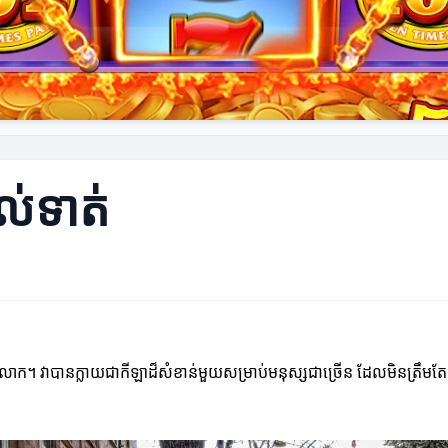
ល់ទាត់
ក។ វាបានក្លាយជាកីឡាដ៏សំខាន់មួយសម្រាប់មនុស្សជាច្រើន ដែលមិនត្រឹមតែជាការក