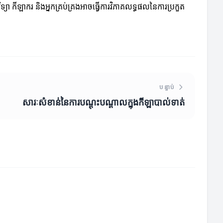
កវិទ្យា កីឡាករ និងអ្នកគ្រប់គ្រងអាចធ្វើការវិភាគលទ្ធផលនៃការប្រកួត
បន្ទាប់
សារៈសំខាន់នៃការបណ្ដុះបណ្ដាលក្នុងកីឡាបាល់ទាត់