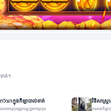
់ទាត់។
យុទ្ធសាស្ត្រសម្រាប់ភាពជ הצלחהក្នុងកីឡាបាល់ទាត់
វិធីសាស្រ
រដែលអាចជួយឲ្យអ្នកឈ្នះក្នុងការប្រកួត
ការលេងកីឡាបា