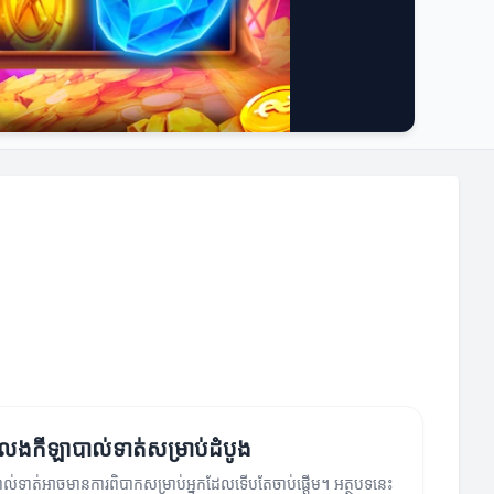
្តលេងកីឡាបាល់ទាត់សម្រាប់ដំបូង
ល់ទាត់អាចមានការពិបាកសម្រាប់អ្នកដែលទើបតែចាប់ផ្តើម។ អត្ថបទនេះ