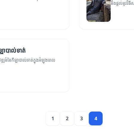
នឹងផ្តល់នូវវិធី
កីឡាបាល់ទាត់
ិវឌ្ឍន៍នៃកីឡាបាល់ទាត់ក្នុងអំឡុងពេល
1
2
3
4