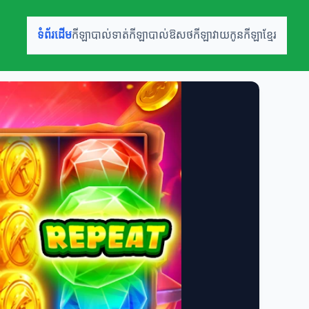
ទំព័រដើម
កីឡាបាល់ទាត់
កីឡាបាល់ឱសថ
កីឡាវាយកូន
កីឡាខ្មែរ