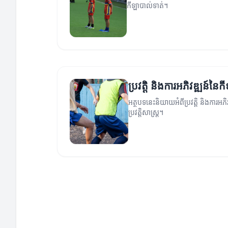
កីឡាបាល់ទាត់។
ប្រវត្តិ និងការអភិវឌ្ឍន៍នៃ
អត្ថបទនេះនិយាយអំពីប្រវត្តិ និងការអភ
ប្រវត្តិសាស្ត្រ។