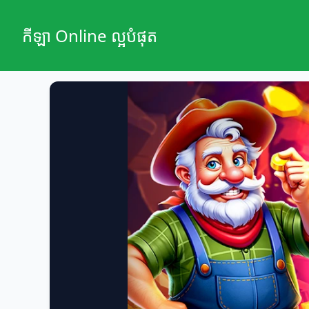
កីឡា Online ល្អបំផុត