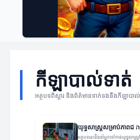
កីឡាបាល់ទាត់
អត្ថបទពិស្តារ និងព័ត៌មានទាក់ទងនឹងកីឡាបាល
អត្ថបទនេះនឹងនាំអ្នកទៅកាន់យុទ្ធសាស្ត្