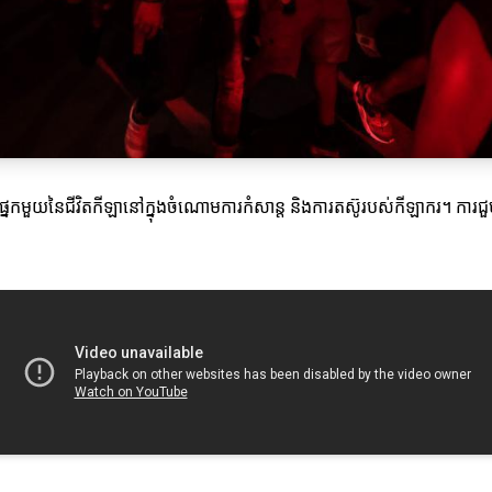
េជាផ្នែកមួយនៃជីវិតកីឡានៅក្នុងចំណោមការកំសាន្ត និងការតស៊ូរបស់កីឡាករ។ កា