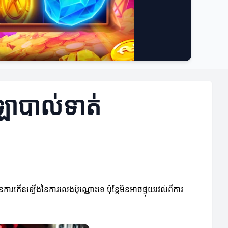
ីឡាបាល់ទាត់
ការកើនឡើងនៃការលេងប៉ុណ្ណោះទេ ប៉ុន្តែមិនអាចផ្ទុយរវល់ពីការ