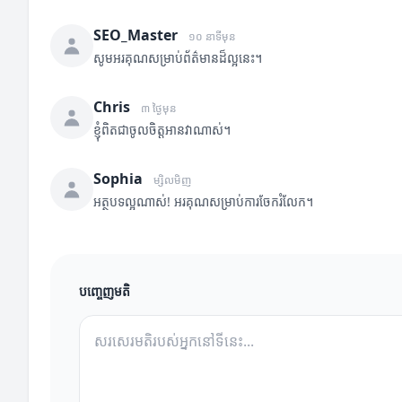
SEO_Master
១០ នាទីមុន
សូមអរគុណសម្រាប់ព័ត៌មានដ៏ល្អនេះ។
Chris
៣ ថ្ងៃមុន
ខ្ញុំពិតជាចូលចិត្តអានវាណាស់។
Sophia
ម្សិលមិញ
អត្ថបទល្អណាស់! អរគុណសម្រាប់ការចែករំលែក។
បញ្ចេញមតិ