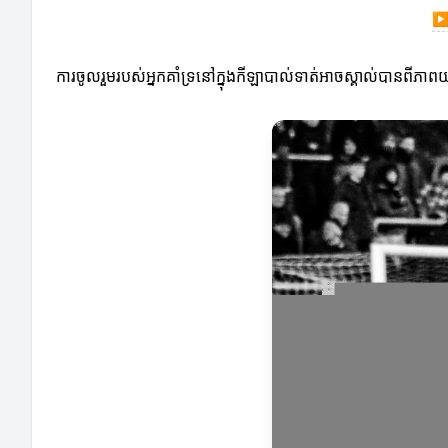
ការចូលរួមរបស់អ្នកគាំទ្រនៅក្នុងកីឡាបាល់ទាត់អាចស្គាល់បានពីភាព