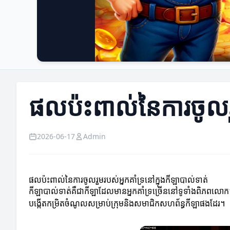
ផលប៉ះពាល់នៃការចូលរួម
2026-06-17
Admin
ផលប៉ះពាល់នៃការចូលរួមរបស់អ្នកគាំទ្រនៅក្នុងកីឡាបាល់ទាត់
កីឡាបាល់ទាត់គឺជាកីឡាដែលមានអ្នកគាំទ្រច្រើននៅទូទាំងពិភពលោក។ ក
បង្កើតកម្រិតចំណូលសម្រាប់ក្រុមនិងសមាជិកសហព័ន្ធកីឡាផងដែរ។