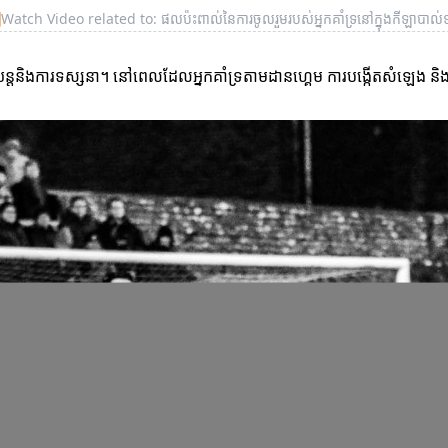
▶
Watch Video related to: ផលប៉ះពាល់នៃការចូលរួមរបស់អ្នកគាំទ្រនៅក្នុងកីឡាបាល់ទ
យន្តនិងការទស្សនា។ នៅពេលដែលអ្នកគាំទ្រតាមដានហ្គេម ការបង្កើតសំឡេង និងអារ