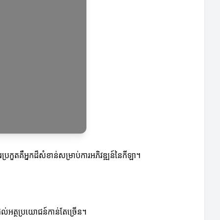
ារប្រកួតគឺអ្នកដ៏សំខាន់សម្រាប់ការអភិវឌ្ឍន៍នៃកីឡា។
ដល់អត្ថប្រយោជន៍កាន់តែច្រើន។