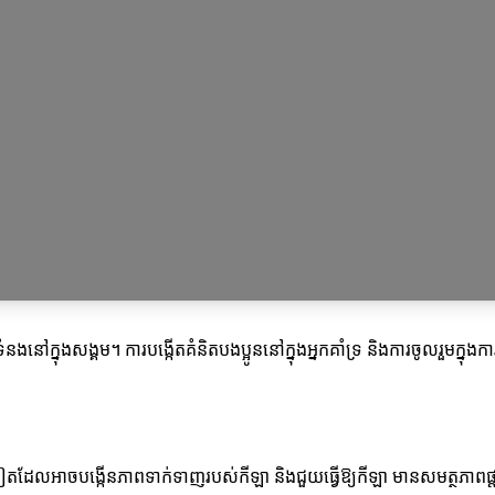
ទំនងនៅក្នុងសង្គម។ ការបង្កើតគំនិតបងប្អូននៅក្នុងអ្នកគាំទ្រ និងការចូលរួមក្នុងក
ួយទៀតដែលអាចបង្កើនភាពទាក់ទាញរបស់កីឡា និងជួយធ្វើឱ្យកីឡា មានសមត្ថភាពផ្