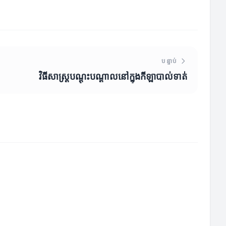
បន្ទាប់
វិធីសាស្រ្តបណ្ដុះបណ្ដាលនៅក្នុងកីឡាបាល់ទាត់