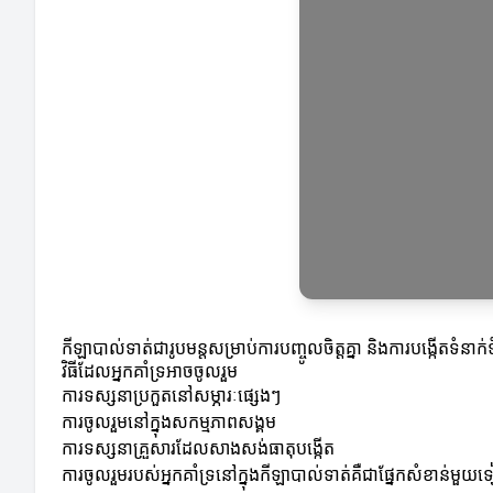
កីឡាបាល់ទាត់ជារូបមន្តសម្រាប់ការបញ្ចូលចិត្តគ្នា និងការបង្កើតទំនាក់
វិធីដែលអ្នកគាំទ្រអាចចូលរួម
ការទស្សនាប្រកួតនៅសម្ភារៈផ្សេងៗ
ការចូលរួមនៅក្នុងសកម្មភាពសង្គម
ការទស្សនាគ្រួសារដែលសាងសង់ធាតុបង្កើត
ការចូលរួមរបស់អ្នកគាំទ្រនៅក្នុងកីឡាបាល់ទាត់គឺជាផ្នែកសំខាន់ម