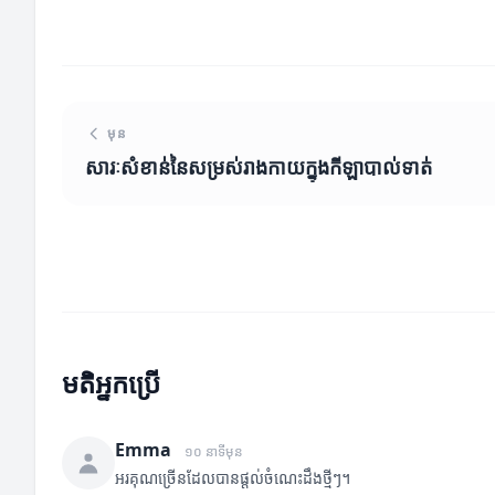
មុន
សារៈសំខាន់នៃសម្រស់រាងកាយក្នុងកីឡាបាល់ទាត់
មតិអ្នកប្រើ
Emma
១០ នាទីមុន
អរគុណច្រើនដែលបានផ្តល់ចំណេះដឹងថ្មីៗ។