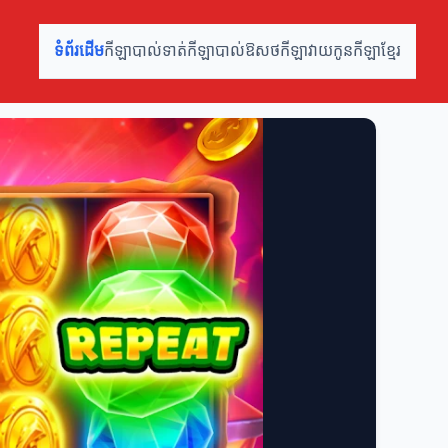
ទំព័រដើម
កីឡាបាល់ទាត់
កីឡាបាល់ឱសថ
កីឡាវាយកូន
កីឡាខ្មែរ