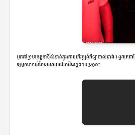
អ្នកគាំទ្រមានតួនាទីសំខាន់ក្នុងការអភិវឌ្ឍន៍កីឡាបាល់ទាត់។ ពួកគ
ឲ្យពួកគេកាន់តែមានភាពជោគជ័យក្នុងការប្រកួត។