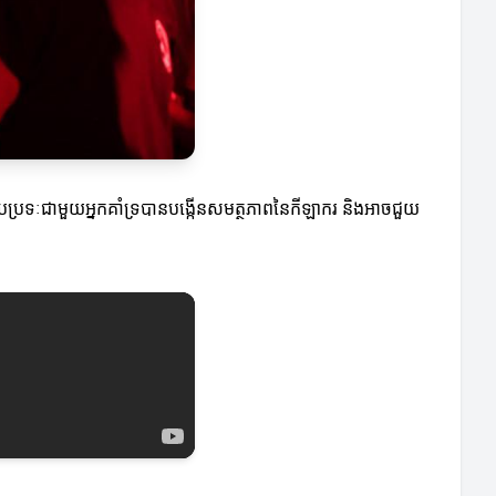
រជួបប្រទៈជាមួយអ្នកគាំទ្របានបង្កើនសមត្ថភាពនៃកីឡាករ និងអាចជួយ