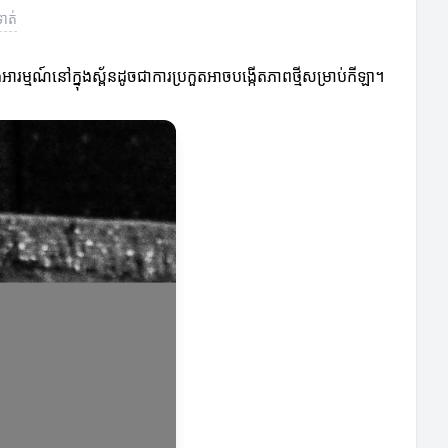
ាត់
ម្មណ៍នៅក្នុងស្ព័នដូចជាការប្រកួតអាចបង្កើតភាពថ្មីសម្រាប់កីឡា។