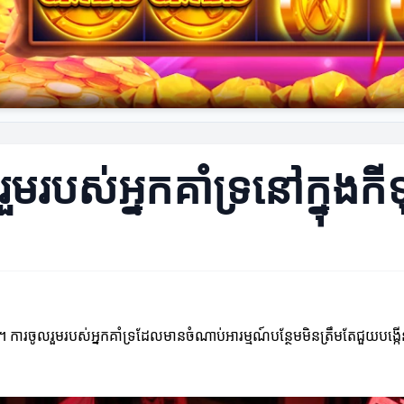
របស់អ្នកគាំទ្រនៅក្នុងក
ារចូលរួមរបស់អ្នកគាំទ្រ​ដែលមានចំណាប់អារម្មណ៍បន្ថែមមិនត្រឹមតែជួយបង្កើន